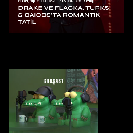
Haber
,
Hip-Hop
,
Timsah
by
İbrahim Dayıoğlu
DRAKE VE FLACKA: TURKS
& CAICOS’TA ROMANTIK
TATIL