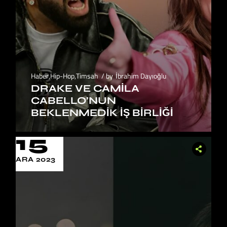
Haber
,
Hip-Hop
,
Timsah
by
İbrahim Dayıoğlu
DRAKE VE CAMILA
CABELLO’NUN
BEKLENMEDIK İŞ BIRLIĞI
15
ARA 2023