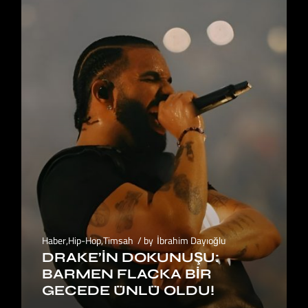
Haber
,
Hip-Hop
,
Timsah
by
İbrahim Dayıoğlu
DRAKE’IN DOKUNUŞU:
BARMEN FLACKA BIR
GECEDE ÜNLÜ OLDU!