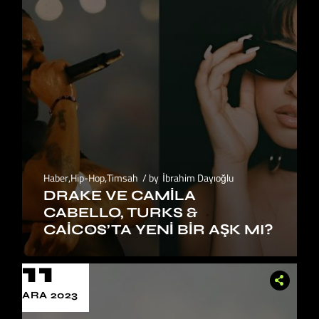
Haber
,
Hip-Hop
,
Timsah
by
İbrahim Dayıoğlu
DRAKE VE CAMILA
CABELLO, TURKS &
CAICOS’TA YENI BIR AŞK MI?
11
ARA 2023