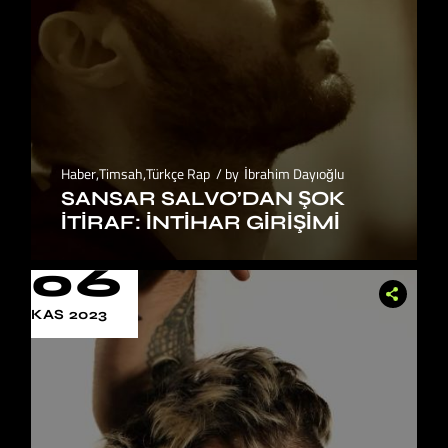
Haber
,
Timsah
,
Türkçe Rap
by
İbrahim Dayıoğlu
SANSAR SALVO’DAN ŞOK
İTIRAF: İNTIHAR GIRIŞIMI
06
KAS 2023