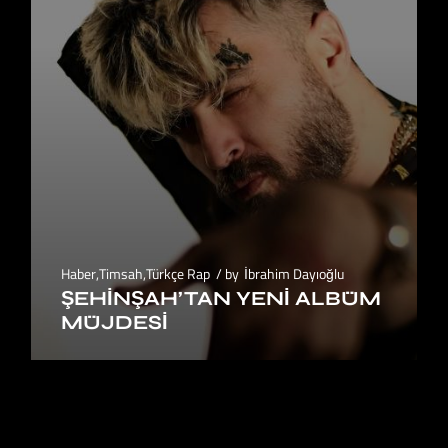
Haber
,
Timsah
,
Türkçe Rap
by
İbrahim Dayıoğlu
ŞEHINŞAH’TAN YENI ALBÜM
MÜJDESI