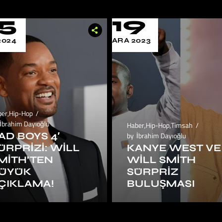
5
19
2024
ARA 2023
ber
,
Hip-Hop
İbrahim Dayıoğlu
Haber
,
Hip-Hop
,
Timsah
AD BOYS 4′
by
İbrahim Dayıoğlu
ÜRPRIZI: WILL
KANYE WEST VE
MITH’TEN
WILL SMITH
ÜYÜK
SÜRPRIZ
ÇIKLAMA!
BULUŞMASI