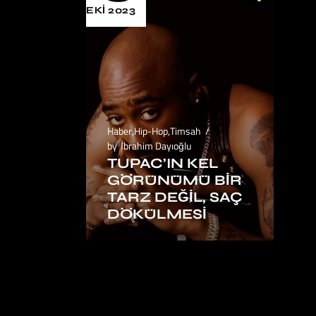
EKI 2023
Haber
,
Hip-Hop
,
Timsah
by
İbrahim Dayıoğlu
TUPAC’IN KEL
GÖRÜNÜMÜ BIR
TARZ DEĞIL, SAÇ
DÖKÜLMESI