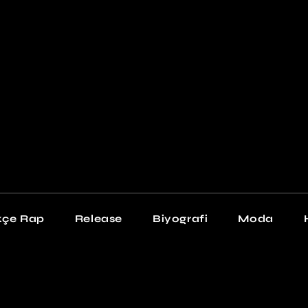
Newschool
Snea
Stil
kçe Rap
Release
Biyografi
Moda
chool
Sneakers
Stil