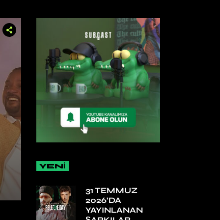
YENİ
31 TEMMUZ
2026’DA
YAYINLANAN
ŞARKILAR