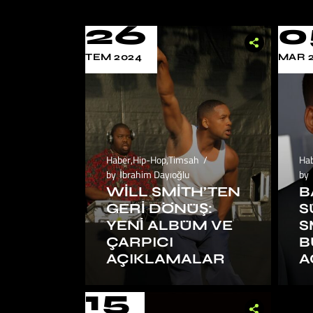
26
0
TEM 2024
MAR 
Haber
,
Hip-Hop
,
Timsah
Ha
by
İbrahim Dayıoğlu
by
WILL SMITH’TEN
B
GERI DÖNÜŞ:
S
YENI ALBÜM VE
S
ÇARPICI
B
AÇIKLAMALAR
A
15