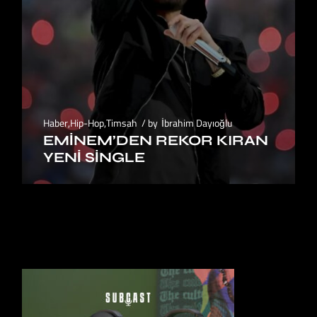
Haber
,
Hip-Hop
,
Timsah
by
İbrahim Dayıoğlu
EMINEM’DEN REKOR KIRAN
YENI SINGLE