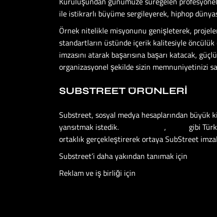
Kuruluşundan günümüze süregelen profesyonellik
ile istikrarlı büyüme sergileyerek, hiphop dün
Örnek nitelikle misyonunu genişleterek, proje
standartların üstünde içerik kalitesiyle öncülük
imzasını atarak başarısına başarı katacak, güçlü
organizasyonel şekilde sizin memnuniyetinizi s
SUBSTREET ÜRÜNLERI
Substreet, sosyal medya hesaplarından büyük kit
yansıtmak istedik.
GothamVibes
,
Fecby
gibi Türk
ortaklık gerçekleştirerek ortaya SubStreet imzal
Substreet’i daha yakından tanımak için
Instagr
Reklam ve iş birliği için
buraya tıklayabilirsiniz.