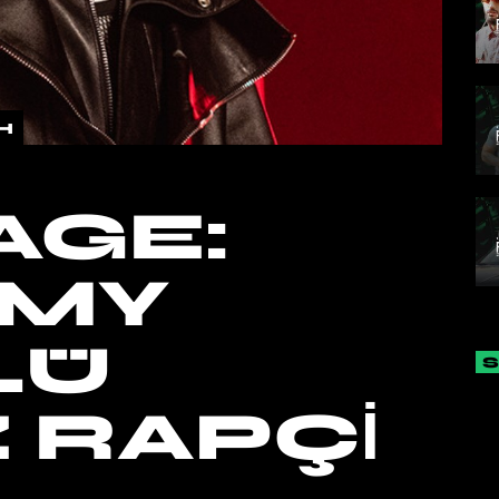
H
AGE:
MY
LÜ
Z RAPÇI