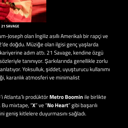
21 SAVAGE
Joseph olan İngiliz asıllı Amerikalı bir rapçi ve
2’de doğdu. Müziğe olan ilgisi genç yaşlarda
 kariyerine adım attı. 21 Savage, kendine özgü
özleriyle tanınıyor. Şarkılarında genellikle zorlu
anlatıyor. Yoksulluk, şiddet, uyuşturucu kullanımı
ği, karanlık atmosferi ve minimalist
’i Atlanta’lı prodüktör
Metro Boomin
ile birlikte
. Bu mixtape, “
X
” ve “
No Heart
” gibi başarılı
ini geniş kitlelere duyurmasını sağladı.