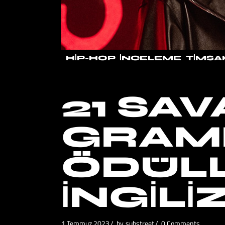
HIP-HOP
İNCELEME
TIMSA
21 SAV
GRAM
ÖDÜL
İNGILI
1 Temmuz 2023
by
substreet
0 Comments