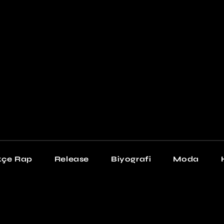
Newschool
Snea
Stil
kçe Rap
Release
Biyografi
Moda
chool
Sneakers
Stil