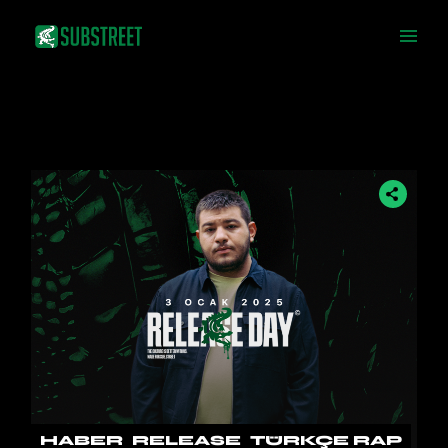
Skip
to
the
content
HABER
RELEASE
TÜRKÇE RAP