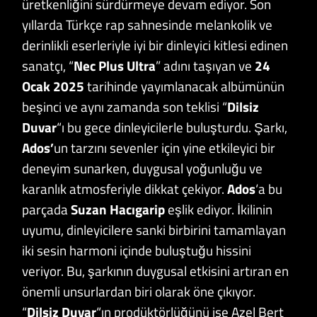
üretkenliğini sürdürmeye devam ediyor. Son
yıllarda Türkçe rap sahnesinde melankolik ve
derinlikli eserleriyle iyi bir dinleyici kitlesi edinen
sanatçı, “
Nec Plus Ultra
” adını taşıyan ve
24
Ocak 2025
tarihinde yayımlanacak albümünün
beşinci ve aynı zamanda son teklisi “
Dilsiz
Duvar
“ı bu gece dinleyicilerle buluşturdu. Şarkı,
Ados’
un tarzını sevenler için yine etkileyici bir
deneyim sunarken, duygusal yoğunluğu ve
karanlık atmosferiyle dikkat çekiyor.
Ados
‘a bu
parçada
Suzan Hacıgarip
eşlik ediyor. İkilinin
uyumu, dinleyicilere sanki birbirini tamamlayan
iki sesin harmoni içinde buluştuğu hissini
veriyor. Bu, şarkının duygusal etkisini artıran en
önemli unsurlardan biri olarak öne çıkıyor.
“
Dilsiz Duvar
“ın prodüktörlüğünü ise Azel Bert