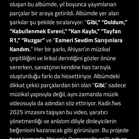
oluşan bu albümde, yıl boyunca yayımlanan
parçalar bir araya getirildi. Albümde yer alan
şarkılar şu şekilde sıralanıyor: “
Gibi,” “Doldum,”
“Kabullenmek Evreni,” “Kan Kaybı,” “Tayfan
R1,” “Ruzgar”
ve “
Esmeri Sevdim Sarışınlara
Kandım.
” Her bir şarkı, Ahiyan’ın müzikal
çeşitliliğini ve lirikal derinliğini gözler önüne
sererken, sanatçının kendine has tarzıyla
oluşturduğu farkı da hissettiriyor. Albümdeki
dikkat çekici parçalardan biri olan “
Gibi
,” sadece
müzikal yapısıyla değil, aynı zamanda müzik
videosuyla da adından söz ettiriyor. Kadir.fws
2025 imzasını taşıyan bu video, yaratıcı
yönetmenliği ve anlatım diliyle dinleyicilerin
beğenisini kazanacak gibi görünüyor. Bu projede
beat kısmında Ahiyan’a Osmancello eşlik ediyor.