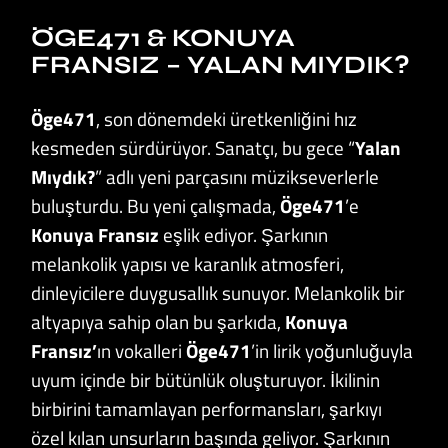
ÖGE471 & KONUYA
FRANSIZ – YALAN MIYDIK?
Öge471
, son dönemdeki üretkenliğini hız
kesmeden sürdürüyor. Sanatçı, bu gece “
Yalan
Mıydık?
” adlı yeni parçasını müzikseverlerle
buluşturdu. Bu yeni çalışmada,
Öge471
’e
Konuya Fransız
eşlik ediyor. Şarkının
melankolik yapısı ve karanlık atmosferi,
dinleyicilere duygusallık sunuyor. Melankolik bir
altyapıya sahip olan bu şarkıda,
Konuya
Fransız’
ın vokalleri
Öge471
’in lirik yoğunluğuyla
uyum içinde bir bütünlük oluşturuyor. İkilinin
birbirini tamamlayan performansları, şarkıyı
özel kılan unsurların başında geliyor. Şarkının