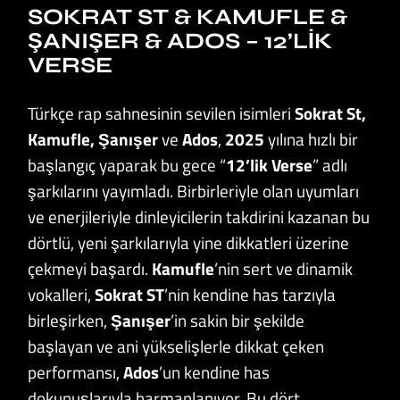
SOKRAT ST & KAMUFLE &
ŞANIŞER & ADOS – 12’LIK
VERSE
Türkçe rap sahnesinin sevilen isimleri
Sokrat St,
Kamufle, Şanışer
ve
Ados
,
2025
yılına hızlı bir
başlangıç yaparak bu gece “
12’lik Verse
” adlı
şarkılarını yayımladı. Birbirleriyle olan uyumları
ve enerjileriyle dinleyicilerin takdirini kazanan bu
dörtlü, yeni şarkılarıyla yine dikkatleri üzerine
çekmeyi başardı.
Kamufle
’nin sert ve dinamik
vokalleri,
Sokrat ST
’nin kendine has tarzıyla
birleşirken,
Şanışer
’in sakin bir şekilde
başlayan ve ani yükselişlerle dikkat çeken
performansı,
Ados
’un kendine has
dokunuşlarıyla harmanlanıyor. Bu dört