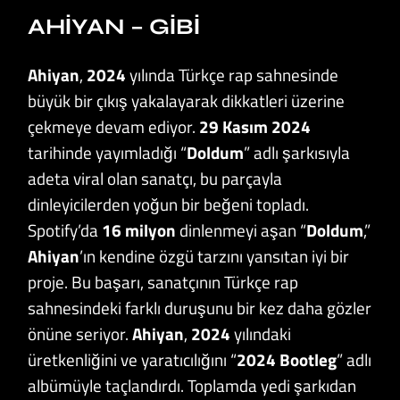
AHIYAN – GIBI
Ahiyan
,
2024
yılında Türkçe rap sahnesinde
büyük bir çıkış yakalayarak dikkatleri üzerine
çekmeye devam ediyor.
29 Kasım 2024
tarihinde yayımladığı “
Doldum
” adlı şarkısıyla
adeta viral olan sanatçı, bu parçayla
dinleyicilerden yoğun bir beğeni topladı.
Spotify’da
16 milyon
dinlenmeyi aşan “
Doldum
,”
Ahiyan
’ın kendine özgü tarzını yansıtan iyi bir
proje. Bu başarı, sanatçının Türkçe rap
sahnesindeki farklı duruşunu bir kez daha gözler
önüne seriyor.
Ahiyan
,
2024
yılındaki
üretkenliğini ve yaratıcılığını “
2024 Bootleg
” adlı
albümüyle taçlandırdı. Toplamda yedi şarkıdan