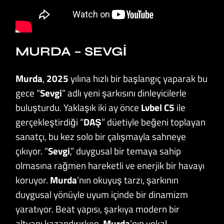
MURDA – SEVGI
Murda
,
2025
yılına hızlı bir başlangıç yaparak bu
gece “
Sevgi
” adlı yeni şarkısını dinleyicilerle
buluşturdu. Yaklaşık iki ay önce
Lvbel C5
ile
gerçekleştirdiği “
DAŞ
” düetiyle beğeni toplayan
sanatçı, bu kez solo bir çalışmayla sahneye
çıkıyor. “
Sevgi
,” duygusal bir temaya sahip
olmasına rağmen hareketli ve enerjik bir havayı
koruyor.
Murda
’nın okuyuş tarzı, şarkının
duygusal yönüyle uyum içinde bir dinamizm
yaratıyor. Beat yapısı, şarkıya modern bir
altyapı kazandırırken,
Murda
’nın vokal