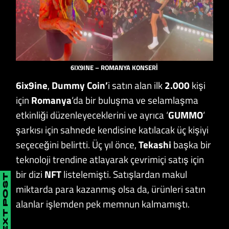
6IX9INE – ROMANYA KONSERİ
6ix9ine
,
Dummy Coin’
i satın alan ilk
2.000
kişi
için
Romanya
‘da bir buluşma ve selamlaşma
etkinliği düzenleyeceklerini ve ayrıca ‘
GUMMO
‘
şarkısı için sahnede kendisine katılacak üç kişiyi
seçeceğini belirtti. Üç yıl önce,
Tekashi
başka bir
teknoloji trendine atlayarak çevrimiçi satış için
bir dizi
NFT
listelemişti. Satışlardan makul
NEXT POST
miktarda para kazanmış olsa da, ürünleri satın
alanlar işlemden pek memnun kalmamıştı.