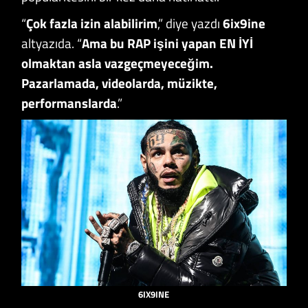
“
Çok fazla izin alabilirim
,” diye yazdı
6ix9ine
altyazıda. “
Ama bu RAP işini yapan EN İYİ
olmaktan asla vazgeçmeyeceğim.
Pazarlamada, videolarda, müzikte,
performanslarda
.”
6IX9INE