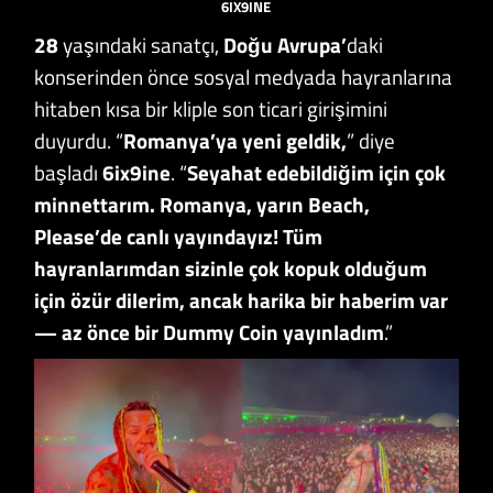
6IX9INE
28
yaşındaki sanatçı,
Doğu Avrupa’
daki
konserinden önce sosyal medyada hayranlarına
hitaben kısa bir kliple son ticari girişimini
duyurdu. “
Romanya’ya yeni geldik,
” diye
başladı
6ix9ine
. “
Seyahat edebildiğim için çok
minnettarım. Romanya, yarın Beach,
Please’de canlı yayındayız! Tüm
hayranlarımdan sizinle çok kopuk olduğum
için özür dilerim, ancak harika bir haberim var
— az önce bir Dummy Coin yayınladım
.”