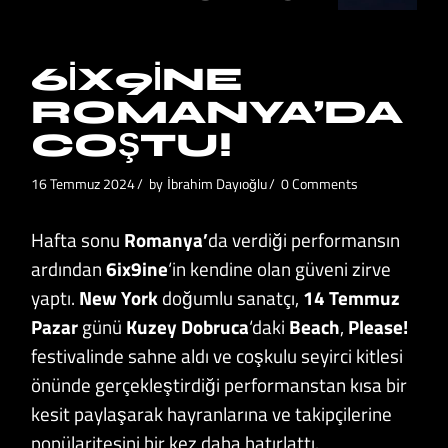
6IX9INE
ROMANYA’DA
COŞTU!
16 Temmuz 2024
by
İbrahim Dayıoğlu
0 Comments
Hafta sonu
Romanya’
da verdiği performansın
ardından
6ix9ine
‘in kendine olan güveni zirve
yaptı.
New York
doğumlu sanatçı,
14 Temmuz
Pazar
günü
Kuzey Dobruca
‘daki
Beach
,
Please!
festivalinde sahne aldı ve coşkulu seyirci kitlesi
önünde gerçekleştirdiği performanstan kısa bir
kesit paylaşarak hayranlarına ve takipçilerine
popülaritesini bir kez daha hatırlattı.