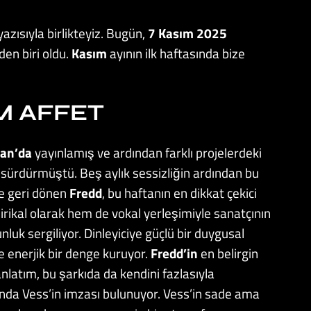
yazısıyla birlikteyiz. Bugün,
7 Kasım 2025
den biri oldu.
Kasım
ayının ilk haftasında bize
M AFFET
ran’da
yayınlamış ve ardından farklı projelerdeki
sürdürmüştü. Beş aylık sessizliğin ardından bu
yle geri dönen
Fredd
, bu haftanın en dikkat çekici
lirikal olarak hem de vokal yerleşimiyle sanatçının
nluk sergiliyor. Dinleyiciye güçlü bir duygusal
e enerjik bir denge kuruyor.
Fredd’in
en belirgin
anlatım, bu şarkıda da kendini fazlasıyla
fında Vess’in imzası bulunuyor. Vess’in sade ama