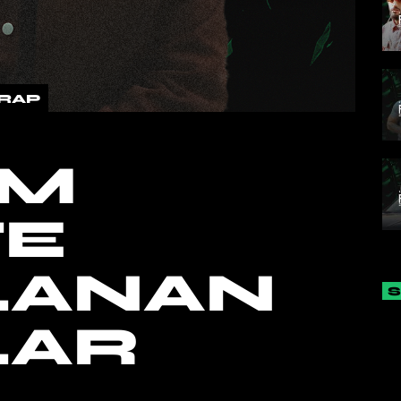
RAP
IM
TE
LANAN
LAR