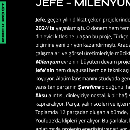
JEFE – MILENYU
PREV POST
Jefe
, geçen yılın dikkat çeken projelerind
2024’te
yayınlamıştı. O dönem hem temat
dinleyici kitlesine ulaşan bu proje, Türk
biçimine yeni bir yön kazandırmıştı. Ar
çalışmaları ve görsel üretimleriyle müzikt
Milenyum
evrenini büyüten devam proje
Jefe’nin
hem duygusal hem de teknik açıd
koyuyor. Albüm lansmanını stüdyoda gerç
yansıtan parçanın
Şerefime
olduğunu ifa
Aksu
alıntısı, dinleyiciye nostaljik bir 
kapı aralıyor. Parça, yalın sözleri ve içte
Toplamda 12 parçadan oluşan albümde,
YouTube’da klipleri yer alıyor. Bu şarkıla
anlatımıyla projenin enerjisini yansıtıyo