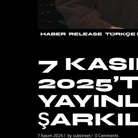
HABER
RELEASE
TÜRKÇE 
7 KAS
2025’
YAYIN
ŞARKI
7 Kasım 2025
by
substreet
0 Comments