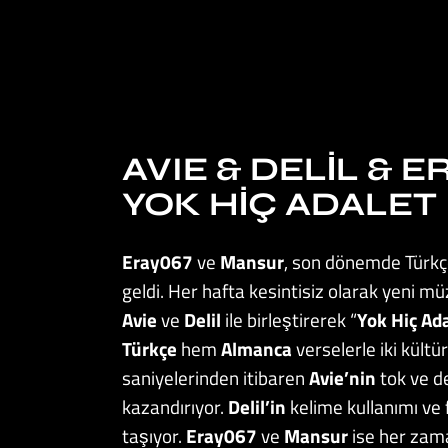
AVIE & DELIL & 
YOK HIÇ ADALET
Eray067
ve
Mansur
, son dönemde Türkçe 
geldi. Her hafta kesintisiz olarak yeni müzi
Avie
ve
Delil
ile birleştirerek “
Yok Hiç Ad
Türkçe
hem
Almanca
verselerle iki kültü
saniyelerinden itibaren
Avie’nin
tok ve d
kazandırıyor.
Delil’in
kelime kullanımı ve
taşıyor.
Eray067
ve
Mansur
ise her zama