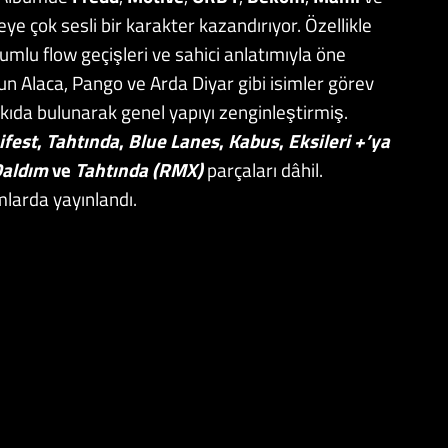
eye çok sesli bir karakter kazandırıyor. Özellikle
umlu flow geçişleri ve sahici anlatımıyla öne
un Alaca, Pango ve Arda Diyar gibi isimler görev
atkıda bulunarak genel yapıyı zenginleştirmiş.
fest
,
Tahtında
,
Blue Lanes
,
Kabus
,
Eksileri +’ya
Daldım
ve
Tahtında (RMX)
parçaları dâhil.
rmlarda yayınlandı.