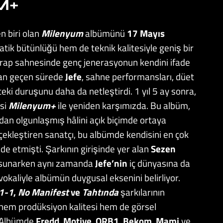
M+
en biri olan
Milenyum
albümünü
17 Mayıs
ik bütünlüğü hem de teknik kalitesiyle geniş bir
çe rap sahnesinde genç jenerasyonun kendini ifade
adan geçen sürede
Jefe
, sahne performansları, düet
eki duruşunu daha da netleştirdi. 1 yıl 5 ay sonra,
si
Milenyum
+
ile yeniden karşımızda. Bu albüm,
an olgunlaşmış hâlini açık biçimde ortaya
ekleştiren sanatçı, bu albümde kendisini en çok
de etmişti. Şarkının girişinde yer alan
Sezen
bağ sunarken aynı zamanda
Jefe’nin
iç dünyasına da
n vokaliyle albümün duygusal eksenini belirliyor.
1-1
,
No Manifest
ve
Tahtında
şarkılarının
r, hem prodüksiyon kalitesi hem de görsel
r. Albümde
Fredd
,
Motive
,
ORB1
,
Bekom
,
Mami
ve