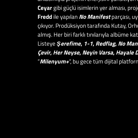
Ceyar
gibi güçlü isimlerin yer alması, proj
Fredd
ile yapılan
No
Manifest
parçası, uy
çıkıyor. Prodüksiyon tarafında Kutay, Orh
almış. Her biri farklı tınılarıyla albüme k
Listeye
Şerefime
,
1-1
,
Redflag
,
No Mani
Çevir
,
Her Neyse
,
Neyin Varsa
,
Hayale 
“
Milenyum+
“, bu gece tüm dijital platfo