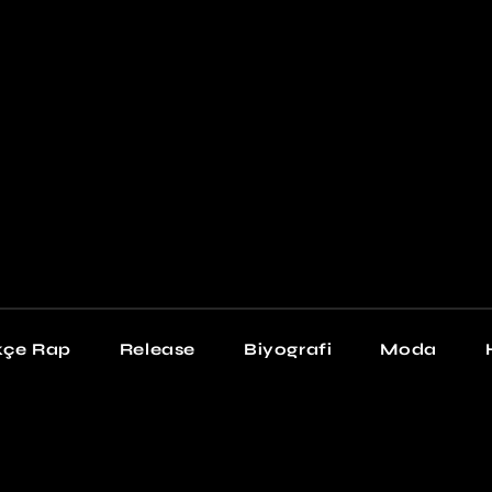
Newschool
Snea
Stil
kçe Rap
Release
Biyografi
Moda
chool
Sneakers
Stil