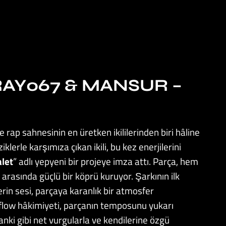
ERAY067 & MANSUR –
rap sahnesinin en üretken ikililerinden biri hâline
klerle karşımıza çıkan ikili, bu kez enerjilerini
alet
” adlı yepyeni bir projeye imza attı. Parça, hem
r arasında güçlü bir köprü kuruyor. Şarkının ilk
erin sesi, parçaya karanlık bir atmosfer
 flow hâkimiyeti, parçanın temposunu yukarı
nki gibi net vurgularla ve kendilerine özgü