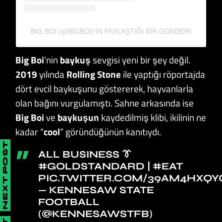
BIG BOI (@BIGBOI)'IN PAYLAŞTIĞI BIR GÖNDERI
Big Boi
‘nin
baykuş
sevgisi yeni bir şey değil.
2019
yılında
Rolling Stone
ile yaptığı röportajda
dört evcil baykuşunu göstererek, hayvanlarla
olan bağını vurgulamıştı. Sahne arkasında ise
Big Boi
ve
baykuşun
kaydedilmiş klibi, ikilinin ne
kadar “
cool
” göründüğünün kanıtıydı.
NEXT POST
ALL BUSINESS 👔
#GOLDSTANDARD
|
#EAT
PIC.TWITTER.COM/39AM4HXQY
— KENNESAW STATE
FOOTBALL
(@KENNESAWSTFB)