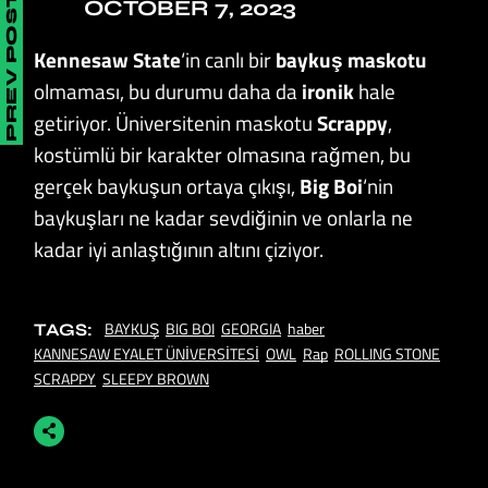
PREV POST
OCTOBER 7, 2023
Kennesaw State
‘in canlı bir
baykuş maskotu
olmaması, bu durumu daha da
ironik
hale
getiriyor. Üniversitenin maskotu
Scrappy
,
kostümlü bir karakter olmasına rağmen, bu
gerçek baykuşun ortaya çıkışı,
Big Boi
‘nin
baykuşları ne kadar sevdiğinin ve onlarla ne
kadar iyi anlaştığının altını çiziyor.
BAYKUŞ
BIG BOI
GEORGIA
haber
TAGS:
KANNESAW EYALET ÜNİVERSİTESİ
OWL
Rap
ROLLING STONE
SCRAPPY
SLEEPY BROWN