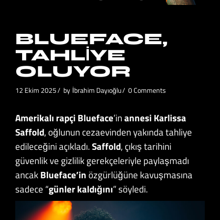
BLUEFACE,
TAHLIYE
OLUYOR
12 Ekim 2025
by
İbrahim Dayıoğlu
0 Comments
Amerikalı rapçi Blueface
’in
annesi Karlissa
Saffold
, oğlunun cezaevinden yakında tahliye
edileceğini açıkladı.
Saffold
, çıkış tarihini
güvenlik ve gizlilik gerekçeleriyle paylaşmadı
ancak
Blueface’in
özgürlüğüne kavuşmasına
sadece “
günler kaldığını
” söyledi.