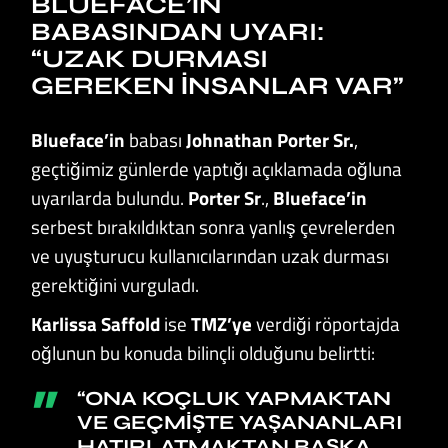
BLUEFACE’IN
BABASINDAN UYARI:
“UZAK DURMASI
GEREKEN İNSANLAR VAR”
Blueface’in
babası
Johnathan Porter Sr.
,
geçtiğimiz günlerde yaptığı açıklamada oğluna
uyarılarda bulundu.
Porter Sr
.,
Blueface’in
serbest bırakıldıktan sonra yanlış çevrelerden
ve uyuşturucu kullanıcılarından uzak durması
gerektiğini vurguladı.
Karlissa Saffold
ise
TMZ’ye
verdiği röportajda
oğlunun bu konuda bilinçli olduğunu belirtti:
“ONA KOÇLUK YAPMAKTAN
VE GEÇMIŞTE YAŞANANLARI
HATIRLATMAKTAN BAŞKA