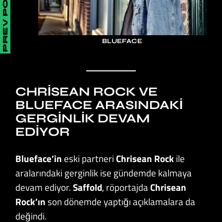
PREV POST
BLUEFACE
CHRISEAN ROCK VE
BLUEFACE ARASINDAKI
GERGINLIK DEVAM
EDIYOR
Blueface’in
eski partneri
Chrisean Rock
ile
aralarındaki gerginlik ise gündemde kalmaya
devam ediyor.
Saffold
, röportajda
Chrisean
Rock’ın
son dönemde yaptığı açıklamalara da
değindi.