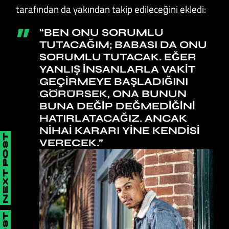
tarafından da yakından takip edileceğini ekledi:
“BEN ONU SORUMLU
TUTACAĞIM; BABASI DA ONU
SORUMLU TUTACAK. EĞER
YANLIŞ INSANLARLA VAKIT
GEÇIRMEYE BAŞLADIĞINI
GÖRÜRSEK, ONA BUNUN
BUNA DEĞIP DEĞMEDIĞINI
HATIRLATACAĞIZ. ANCAK
NIHAI KARARI YINE KENDISI
NEXT POST
VERECEK.”