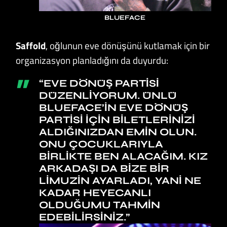
BLUEFACE
Saffold
, oğlunun eve dönüşünü kutlamak için bir
organizasyon planladığını da duyurdu:
“EVE DÖNÜŞ PARTISI
DÜZENLIYORUM. ÜNLÜ
BLUEFACE’IN EVE DÖNÜŞ
PARTISI IÇIN BILETLERINIZI
ALDIĞINIZDAN EMIN OLUN.
ONU ÇOCUKLARIYLA
BIRLIKTE BEN ALACAĞIM. KIZ
ARKADAŞI DA BIZE BIR
LIMUZIN AYARLADI, YANI NE
KADAR HEYECANLI
OLDUĞUMU TAHMIN
EDEBILIRSINIZ.”