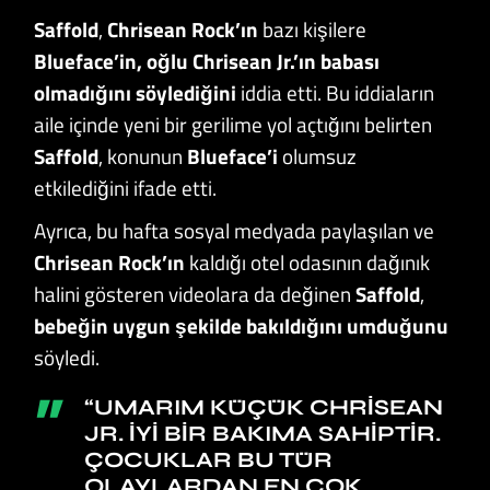
Saffold
,
Chrisean Rock’ın
bazı kişilere
Blueface’in, oğlu Chrisean Jr.’ın babası
olmadığını söylediğini
iddia etti. Bu iddiaların
aile içinde yeni bir gerilime yol açtığını belirten
Saffold
, konunun
Blueface’i
olumsuz
etkilediğini ifade etti.
Ayrıca, bu hafta sosyal medyada paylaşılan ve
Chrisean Rock’ın
kaldığı otel odasının dağınık
halini gösteren videolara da değinen
Saffold
,
bebeğin uygun şekilde bakıldığını umduğunu
söyledi.
“UMARIM KÜÇÜK CHRISEAN
JR. IYI BIR BAKIMA SAHIPTIR.
ÇOCUKLAR BU TÜR
OLAYLARDAN EN ÇOK