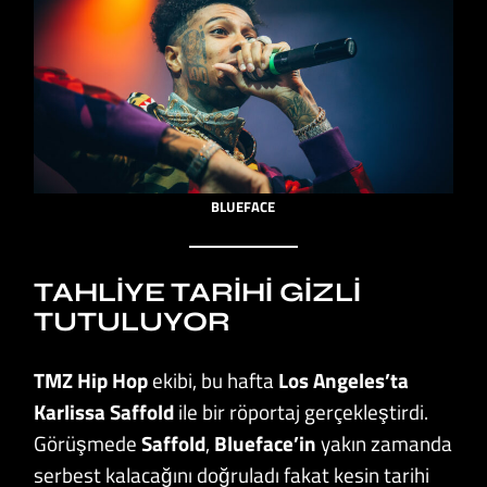
BLUEFACE
TAHLIYE TARIHI GIZLI
TUTULUYOR
TMZ Hip Hop
ekibi, bu hafta
Los Angeles’ta
Karlissa
Saffold
ile bir röportaj gerçekleştirdi.
Görüşmede
Saffold
,
Blueface’in
yakın zamanda
serbest kalacağını doğruladı fakat kesin tarihi