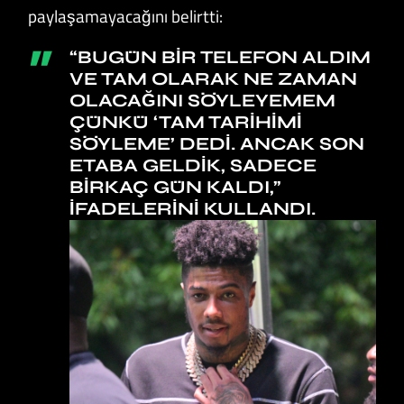
paylaşamayacağını belirtti:
“BUGÜN BIR TELEFON ALDIM
VE TAM OLARAK NE ZAMAN
OLACAĞINI SÖYLEYEMEM
ÇÜNKÜ ‘TAM TARIHIMI
SÖYLEME’ DEDI. ANCAK SON
ETABA GELDIK, SADECE
BIRKAÇ GÜN KALDI,”
IFADELERINI KULLANDI.