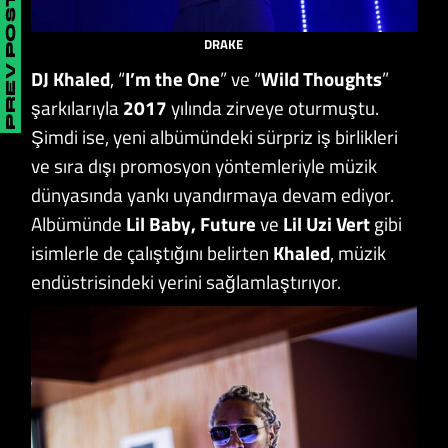
PREV POST
DRAKE
DJ Khaled
, “
I’m the One
” ve “
Wild Thoughts
”
şarkılarıyla
2017
yılında zirveye oturmuştu.
Şimdi ise, yeni albümündeki sürpriz iş birlikleri
ve sıra dışı promosyon yöntemleriyle müzik
dünyasında yankı uyandırmaya devam ediyor.
Albümünde
Lil Baby, Future
ve
Lil Uzi Vert
gibi
isimlerle de çalıştığını belirten
Khaled
, müzik
endüstrisindeki yerini sağlamlaştırıyor.