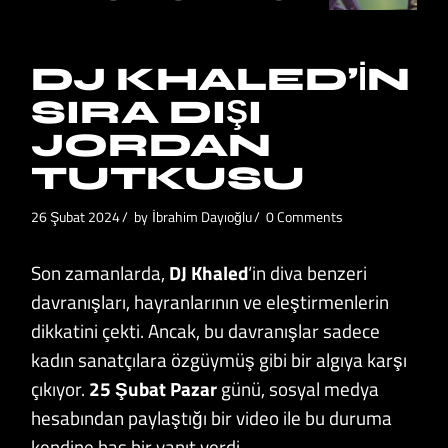
DJ KHALED’IN
SIRA DIŞI
JORDAN
TUTKUSU
26 Şubat 2024
by
İbrahim Dayıoğlu
0 Comments
Son zamanlarda,
DJ Khaled
‘in diva benzeri
davranışları, hayranlarının ve eleştirmenlerin
dikkatini çekti. Ancak, bu davranışlar sadece
kadın sanatçılara özgüymüş gibi bir algıya karşı
çıkıyor.
25 Şubat Pazar
günü, sosyal medya
hesabından paylaştığı bir video ile bu duruma
kendine has bir yanıt verdi.