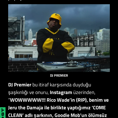
DJ PREMIER
DJ Premier
bu itiraf karşısında duyduğu
şaşkınlığı ve onuru,
Instagram
üzerinden,
“
WOWWWWW!!! Rico Wade’in (RIP), benim ve
Jeru the Damaja ile birlikte yaptığımız ‘COME
CLEAN’ adlı şarkının, Goodie Mob’un ölümsüz