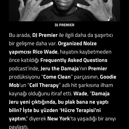
DJ PREMIER
Bu arada,
DJ Premier
ile ilgili daha da şaşırtıcı
bir gelişme daha var.
Organized Noize
yapımcısı Rico Wade
, hayatını kaybetmeden
önce katıldığı
Frequently Asked Questions
podcast’inde,
Jeru the Damaja
‘nın
Premier
prodüksiyonu “
Come Clean
” parçasının,
Goodie
Mob
‘un “
Cell Therapy
” adlı hit şarkısına ilham
kaynağı olduğunu itiraf etti.
Wade
, “
Damaja
Jeru yeni çıktığında, bu plak bana ne yaptı
bilin? İşte bu yüzden ‘Hücre Terapisi’ni
yaptım
,” diyerek
New York
‘ta yaşadığı bir anıyı
paylaştı.