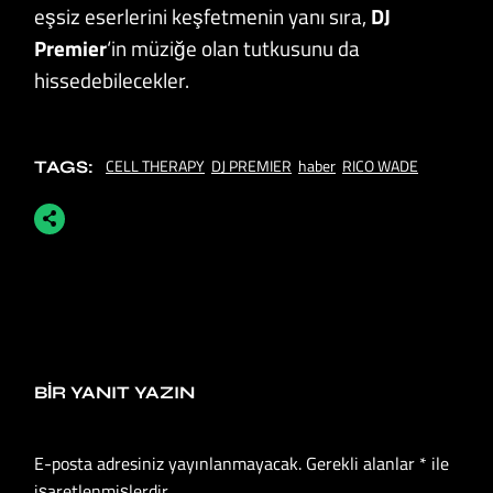
eşsiz eserlerini keşfetmenin yanı sıra,
DJ
Premier
‘in müziğe olan tutkusunu da
hissedebilecekler.
CELL THERAPY
DJ PREMIER
haber
RICO WADE
TAGS:
BIR YANIT YAZIN
E-posta adresiniz yayınlanmayacak.
Gerekli alanlar
*
ile
işaretlenmişlerdir