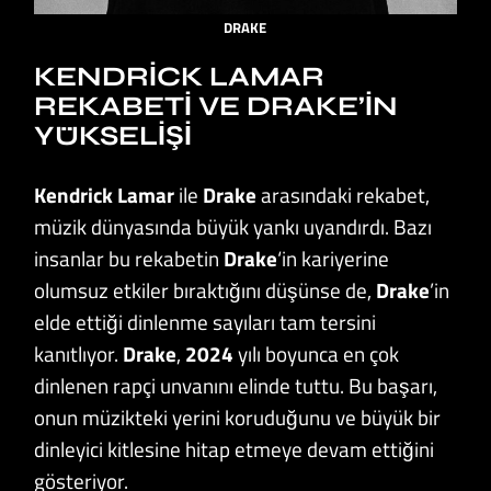
DRAKE
KENDRICK LAMAR
REKABETI VE DRAKE’IN
YÜKSELIŞI
Kendrick Lamar
ile
Drake
arasındaki rekabet,
müzik dünyasında büyük yankı uyandırdı. Bazı
insanlar bu rekabetin
Drake
‘in kariyerine
olumsuz etkiler bıraktığını düşünse de,
Drake
’in
elde ettiği dinlenme sayıları tam tersini
kanıtlıyor.
Drake
,
2024
yılı boyunca en çok
dinlenen rapçi unvanını elinde tuttu. Bu başarı,
onun müzikteki yerini koruduğunu ve büyük bir
dinleyici kitlesine hitap etmeye devam ettiğini
gösteriyor.