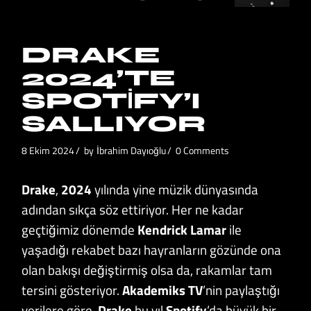
DRAKE
2024’TE
SPOTIFY’I
SALLIYOR
8 Ekim 2024
by
İbrahim Dayıoğlu
0 Comments
Drake
,
2024
yılında yine müzik dünyasında
adından sıkça söz ettiriyor. Her ne kadar
geçtiğimiz dönemde
Kendrick Lamar
ile
yaşadığı rekabet bazı hayranların gözünde ona
olan bakışı değiştirmiş olsa da, rakamlar tam
tersini gösteriyor.
Akademiks TV
’nin paylaştığı
verilere göre,
Drake
bu yıl
Spotify
’da büyük bir