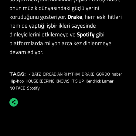
onun müzik dünyasındaki güçlü yerini
koruduğunu gösteriyor.
Drake
, hem eski hitleri
hem de yaptığı işbirlikleri sayesinde
dinleyicilerini etkilemeye ve
Spotify
gibi
platformlarda milyonlarca kez dinlenmeye
devam ediyor.
4BATZ
CIRCADIAN RHYTHM
DRAKE
GORDO
haber
TAGS:
Hip-hop
HOUSEKEEPING KNOWS
IT'S UP
Kendrick Lamar
NO FACE
Spotify