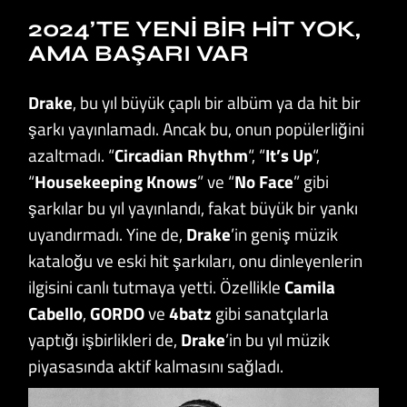
2024’TE YENI BIR HIT YOK,
AMA BAŞARI VAR
Drake
, bu yıl büyük çaplı bir albüm ya da hit bir
şarkı yayınlamadı. Ancak bu, onun popülerliğini
azaltmadı. “
Circadian Rhythm
“, “
It’s Up
“,
“
Housekeeping Knows
” ve “
No Face
” gibi
şarkılar bu yıl yayınlandı, fakat büyük bir yankı
uyandırmadı. Yine de,
Drake
’in geniş müzik
kataloğu ve eski hit şarkıları, onu dinleyenlerin
ilgisini canlı tutmaya yetti. Özellikle
Camila
Cabello
,
GORDO
ve
4batz
gibi sanatçılarla
yaptığı işbirlikleri de,
Drake
’in bu yıl müzik
piyasasında aktif kalmasını sağladı.