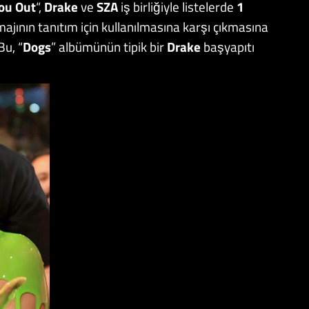
ou Out
“,
Drake
ve
SZA
iş birliğiyle listelerde
1
imajının tanıtım için kullanılmasına karşı çıkmasına
Bu, “
Dogs
” albümünün tipik bir
Drake
başyapıtı