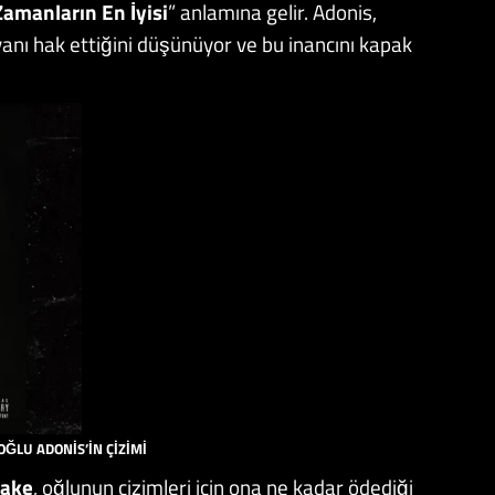
amanların En İyisi
” anlamına gelir. Adonis,
nı hak ettiğini düşünüyor ve bu inancını kapak
OĞLU ADONİS’İN ÇİZİMİ
rake
, oğlunun çizimleri için ona ne kadar ödediği