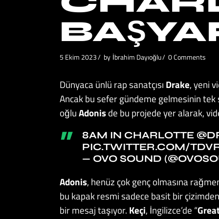
CHAR
BAŞYAP
5 Ekim 2023
by
İbrahim Dayıoğlu
0 Comments
Dünyaca ünlü rap sanatçısı
Drake
, yeni v
Ancak bu sefer gündeme gelmesinin tek s
oğlu
Adonis
de bu projede yer alarak, vi
8AM IN CHARLOTTE
@D
PIC.TWITTER.COM/TDV
— OVO SOUND (@OVOS
Adonis
, henüz çok genç olmasına rağmen,
bu kapak resmi sadece basit bir çizimden
bir mesaj taşıyor.
Keçi
, İngilizce’de “
Great