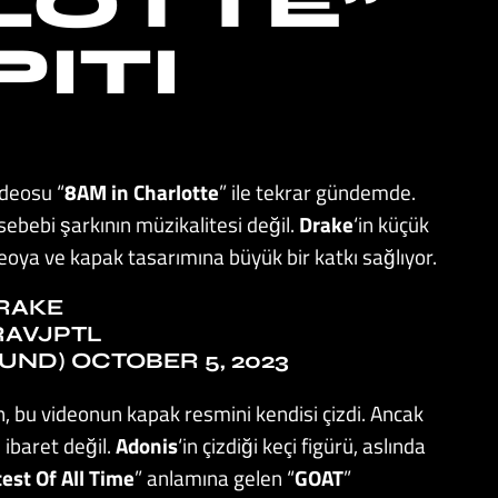
LOTTE”
ITI
ideosu “
8AM in Charlotte
” ile tekrar gündemde.
ebebi şarkının müzikalitesi değil.
Drake
‘in küçük
deoya ve kapak tasarımına büyük bir katkı sağlıyor.
RAKE
RAVJPTL
OUND)
OCTOBER 5, 2023
 bu videonun kapak resmini kendisi çizdi. Ancak
 ibaret değil.
Adonis
‘in çizdiği keçi figürü, aslında
est Of All Time
” anlamına gelen “
GOAT
”