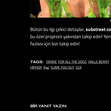
Bütün bu ilgi çekici detaylar,
substreet
.
c
bu özel projesini yakından takip edin! Ye
fazlası için bizi takip edin!
DRAKE
FOR ALL THE DOGS
HALLE BERRY
TAGS:
HİPHOP
Rap
SLIME YOU OUT
SZA
BIR YANIT YAZIN