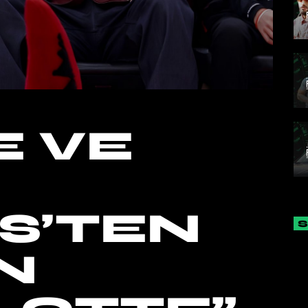
 VE
S’TEN
N