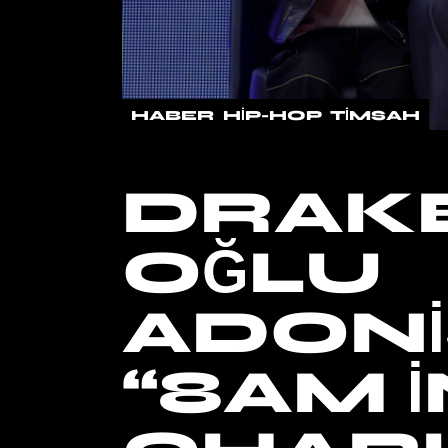
HABER
HIP-HOP
TIMSAH
DRAKE
OĞLU
ADONI
“8AM I