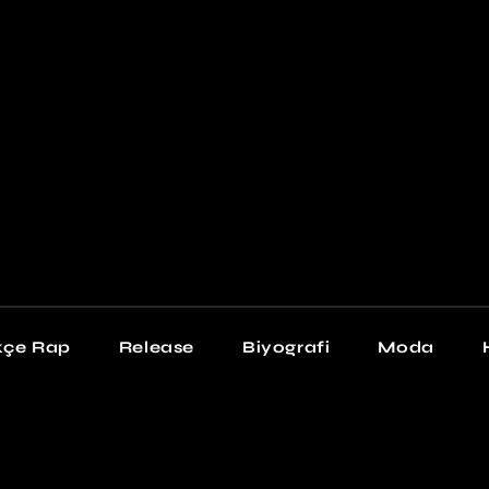
Newschool
Snea
Stil
kçe Rap
Release
Biyografi
Moda
chool
Sneakers
Stil