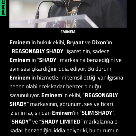
EMINEM
Eminem
‘in hukuk ekibi,
Bryant
ve
Dixon’
ın
“
REASONABLY SHADY
” işaretinin, sadece
Eminem
‘in “
SHADY
” markasına benzediğini ve
aynı sesi çıkardığını iddia ediyor. Bu durum,
Eminem
‘in hizmetlerini temsil ettiği yanılgısına
neden olabilecek kadar benzer olduğu
savunuluyor.
Eminem
‘in ekibi, “
REASONABLY
SHADY
” markasının, görünüm, ses ve ticari
izlenim açısından
Eminem
‘in “
SLIM SHADY
“,
“
SHADY
” ve “
SHADY LIMITED
” markalarına o
kadar benzediğini iddia ediyor ki, bu durumun