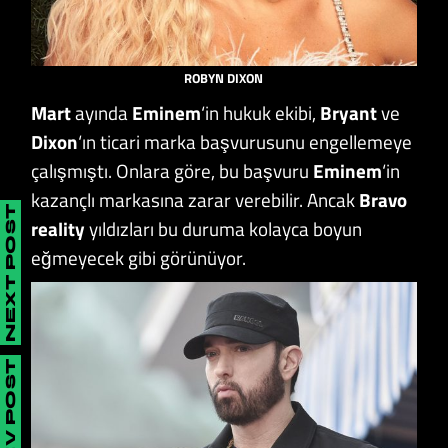
ROBYN DIXON
Mart
ayında
Eminem
‘in hukuk ekibi,
Bryant
ve
Dixon
‘ın ticari marka başvurusunu engellemeye
çalışmıştı. Onlara göre, bu başvuru
Eminem
‘in
kazançlı markasına zarar verebilir. Ancak
Bravo
NEXT POST
reality
yıldızları bu duruma kolayca boyun
eğmeyecek gibi görünüyor.
PREV POST