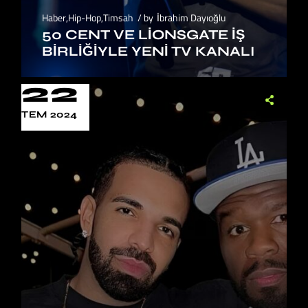
Haber
,
Hip-Hop
,
Timsah
by
İbrahim Dayıoğlu
50 CENT VE LIONSGATE İŞ
BIRLIĞIYLE YENI TV KANALI
22
TEM 2024