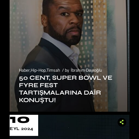
Haber
,
Hip-Hop
,
Timsah
by
İbrahim Dayıoğlu
50 CENT, SUPER BOWL VE
FYRE FEST
TARTIŞMALARINA DAIR
KONUŞTU!
10
EYL 2024