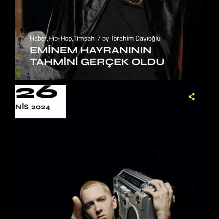
Haber
,
Hip-Hop
,
Timsah
by
İbrahim Dayıoğlu
EMINEM HAYRANININ
TAHMINI GERÇEK OLDU
26
NIS 2024