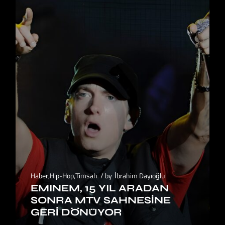
Haber
,
Hip-Hop
,
Timsah
by
İbrahim Dayıoğlu
EMINEM, 15 YIL ARADAN
SONRA MTV SAHNESİNE
GERİ DÖNÜYOR