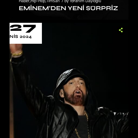
Haber
,
Hip-Hop
,
Timsah
by
İbrahim Dayıoğlu
EMINEM’DEN YENI SÜRPRIZ
27
NIS 2024