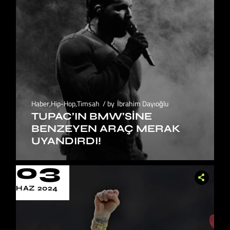
Haber
,
Hip-Hop
,
Timsah
by
İbrahim Dayıoğlu
TUPAC’IN BMW’SINE
BENZEYEN ARAÇ MERAK
UYANDIRDI!
03
HAZ 2024