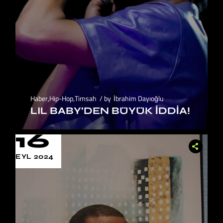
Haber
,
Hip-Hop
,
Timsah
by
İbrahim Dayıoğlu
LIL BABY’DEN BÜYÜK İDDIA!
16
EYL 2024