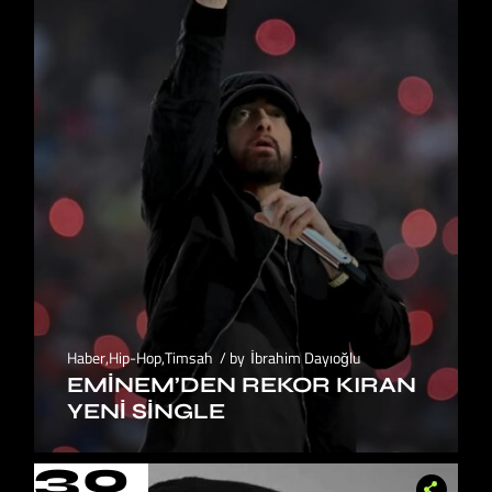
Haber
,
Hip-Hop
,
Timsah
by
İbrahim Dayıoğlu
EMINEM’DEN REKOR KIRAN
YENI SINGLE
30