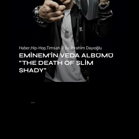
Haber
,
Hip-Hop
,
Timsah
by
İbrahim Dayıoğlu
EMINEM’IN VEDA ALBÜMÜ
“THE DEATH OF SLIM
SHADY”
1
2
…
4