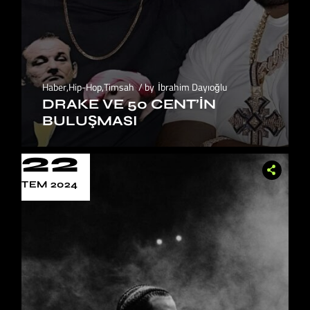
Haber
,
Hip-Hop
,
Timsah
by
İbrahim Dayıoğlu
DRAKE VE 50 CENT’IN
BULUŞMASI
22
TEM 2024