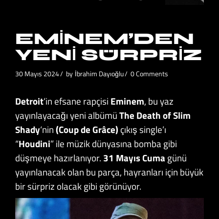
EMINEM’DEN
YENI SÜRPRIZ
30 Mayıs 2024
by
İbrahim Dayıoğlu
0 Comments
Detroit
‘in efsane rapçisi
Eminem
, bu yaz
yayınlayacağı yeni albümü
The Death of Slim
Shady
‘nin
(Coup de Grâce)
çıkış single’ı
“
Houdini
” ile müzik dünyasına bomba gibi
düşmeye hazırlanıyor.
31 Mayıs Cuma
günü
yayınlanacak olan bu parça, hayranları için büyük
bir sürpriz olacak gibi görünüyor.