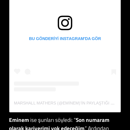
BU GÖNDERIYI INSTAGRAM'DA GÖR
MARSHALL MATHERS (@EMINEM)'IN PAYLAŞTIĞI BIR GÖNDERI
Eminem
ise şunları söyledi: “
Son numaram
olarak kariyerimi yok edeceğim
.” Ardından