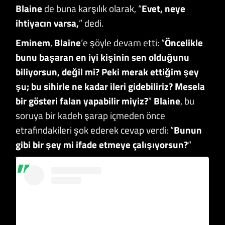
Blaine
de buna karşılık olarak, “
Evet, neye
ihtiyacın varsa,
” dedi.
Eminem
,
Blaine
‘e şöyle devam etti: “
Öncelikle
bunu başaran en iyi kişinin sen olduğunu
biliyorsun, değil mi? Peki merak ettiğim şey
şu; bu sihirle ne kadar ileri gidebiliriz? Mesela
bir gösteri falan yapabilir miyiz?
”
Blaine
, bu
soruya bir kadeh şarap içmeden önce
etrafındakileri şok ederek cevap verdi: “
Bunun
gibi bir şey mi ifade etmeye çalışıyorsun?
“