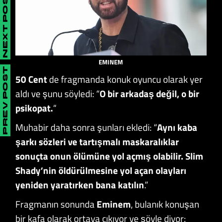
NEXT POST
EMINEM
PREV POST
50 Cent
de fragmanda konuk oyuncu olarak yer
aldı ve şunu söyledi: “
O bir arkadaş değil, o bir
psikopat.
“
Muhabir daha sonra şunları ekledi: “
Aynı kaba
şarkı sözleri ve tartışmalı maskaralıklar
sonuçta onun ölümüne yol açmış olabilir. Slim
Shady’nin öldürülmesine yol açan olayları
yeniden yaratırken bana katılın
.”
Fragmanın sonunda
Eminem
, bulanık konuşan
bir kafa olarak ortaya çıkıyor ve şöyle diyor: