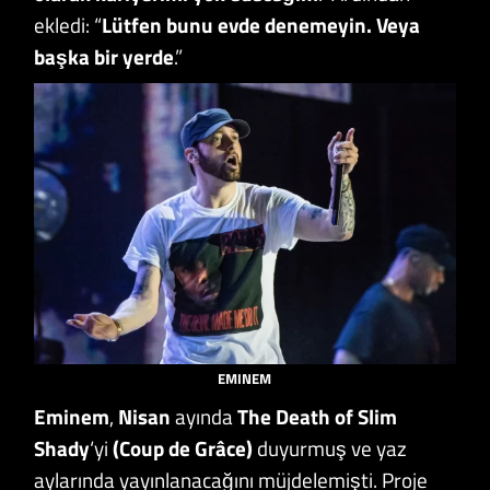
ekledi: “
Lütfen bunu evde denemeyin. Veya
başka bir yerde
.”
EMINEM
Eminem
,
Nisan
ayında
The Death of Slim
Shady
‘yi
(Coup de Grâce)
duyurmuş ve yaz
aylarında yayınlanacağını müjdelemişti. Proje