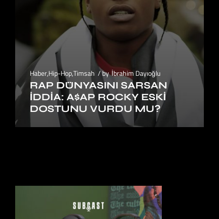
Haber
,
Hip-Hop
,
Timsah
by
İbrahim Dayıoğlu
RAP DÜNYASINI SARSAN
İDDIA: A$AP ROCKY ESKI
DOSTUNU VURDU MU?