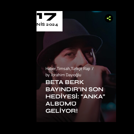
17
NIS 2024
Haber
,
Timsah
,
Türkçe Rap
by
İbrahim Dayıoğlu
BETA BERK
BAYINDIR’IN SON
HEDIYESI: “ANKA”
ALBÜMÜ
GELIYOR!