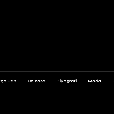
Newschool
Snea
Stil
kçe Rap
Release
Biyografi
Moda
chool
Sneakers
Stil