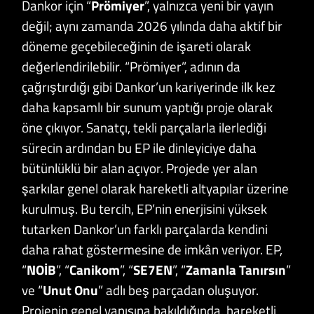
Dankor için “
Prömiyer
”, yalnızca yeni bir yayın
değil; aynı zamanda 2026 yılında daha aktif bir
döneme geçebileceğinin de işareti olarak
değerlendirilebilir. “Prömiyer”, adının da
çağrıştırdığı gibi Dankor’un kariyerinde ilk kez
daha kapsamlı bir sunum yaptığı proje olarak
öne çıkıyor. Sanatçı, tekli parçalarla ilerlediği
sürecin ardından bu EP ile dinleyiciye daha
bütünlüklü bir alan açıyor. Projede yer alan
şarkılar genel olarak hareketli altyapılar üzerine
kurulmuş. Bu tercih, EP’nin enerjisini yüksek
tutarken Dankor’un farklı parçalarda kendini
daha rahat göstermesine de imkân veriyor. EP,
“
NOİB
”, “
Canikom
”, “
SE7EN
”, “
Zamanla
Tanırsın
”
ve “
Unut Onu
” adlı beş parçadan oluşuyor.
Projenin genel yapısına bakıldığında, hareketli