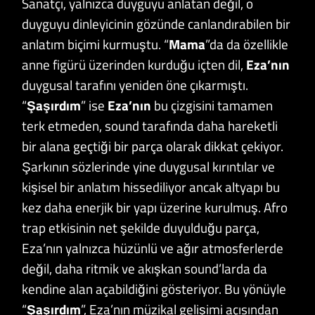
Sanatçı, yalnızca duyguyu anlatan değil, o
duyguyu dinleyicinin gözünde canlandırabilen bir
anlatım biçimi kurmuştu. “
Mama
”da da özellikle
anne figürü üzerinden kurduğu içten dil,
Eza’nın
duygusal tarafını yeniden öne çıkarmıştı.
“
Şaşırdım
” ise
Eza’nın
bu çizgisini tamamen
terk etmeden, sound tarafında daha hareketli
bir alana geçtiği bir parça olarak dikkat çekiyor.
Şarkının sözlerinde yine duygusal kırıntılar ve
kişisel bir anlatım hissediliyor ancak altyapı bu
kez daha enerjik bir yapı üzerine kurulmuş. Afro
trap etkisinin net şekilde duyulduğu parça,
Eza’nın yalnızca hüzünlü ve ağır atmosferlerde
değil, daha ritmik ve akışkan sound’larda da
kendine alan açabildiğini gösteriyor. Bu yönüyle
“
Şaşırdım
”, Eza’nın müzikal gelişimi açısından