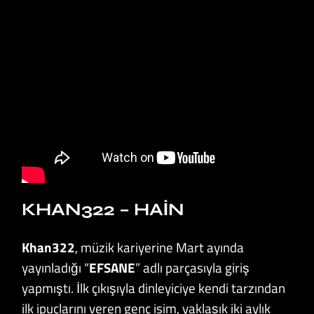
KHAN322 – HAIN
Khan322
, müzik kariyerine Mart ayında
yayınladığı “
EFSANE
” adlı parçasıyla giriş
yapmıştı. İlk çıkışıyla dinleyiciye kendi tarzından
ilk ipuçlarını veren genç isim, yaklaşık iki aylık