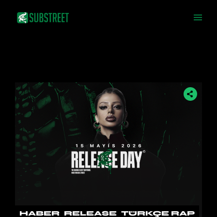
Skip
to
the
content
HABER
RELEASE
TÜRKÇE RAP