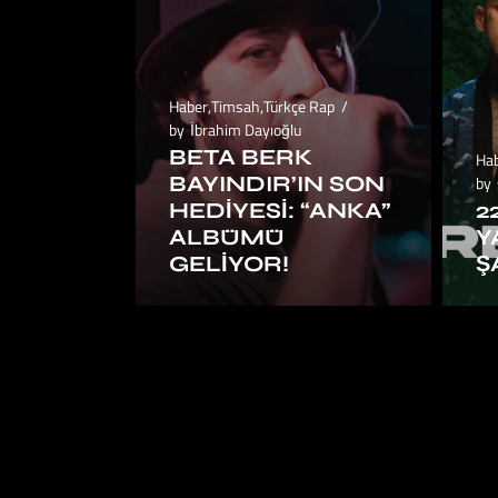
Haber
,
Timsah
,
Türkçe Rap
by
İbrahim Dayıoğlu
BETA BERK
Ha
BAYINDIR’IN SON
by
HEDIYESI: “ANKA”
2
ALBÜMÜ
Y
GELIYOR!
Ş