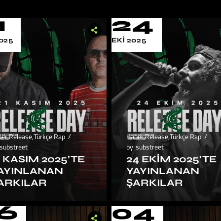
1
24
025
EKI 2025
ber
,
Release
,
Türkçe Rap
Haber
,
Release
,
Türkçe Rap
substreet
by
substreet
1 KASIM 2025’TE
24 EKIM 2025’TE
AYINLANAN
YAYINLANAN
ARKILAR
ŞARKILAR
6
04