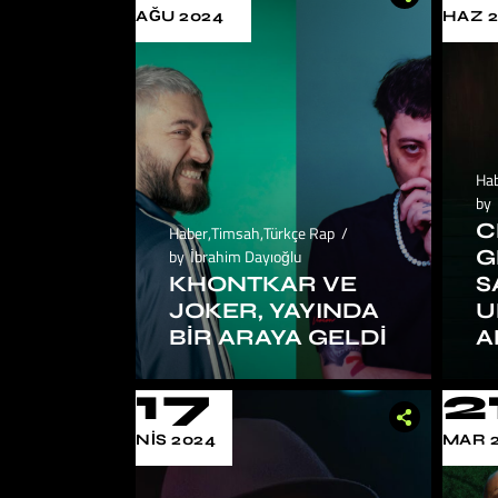
AĞU 2024
HAZ 
Ha
by
C
Haber
,
Timsah
,
Türkçe Rap
G
by
İbrahim Dayıoğlu
KHONTKAR VE
S
JOKER, YAYINDA
U
BIR ARAYA GELDI
A
17
2
NIS 2024
MAR 