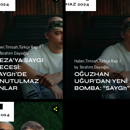
2024
HAZ 2024
ber
,
Timsah
,
Türkçe Rap
İbrahim Dayıoğlu
EZA’YA SAYGI
Haber
,
Timsah
,
Türkçe Rap
ECESI:
by
İbrahim Dayıoğlu
AYGI1’DE
OĞUZHAN
NUTULMAZ
UĞUR’DAN YENI
NLAR
BOMBA: “SAYGI1”
1
2024