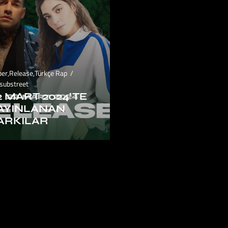
ber
,
Release
,
Türkçe Rap
substreet
2 MART 2024’TE
AYINLANAN
ARKILAR