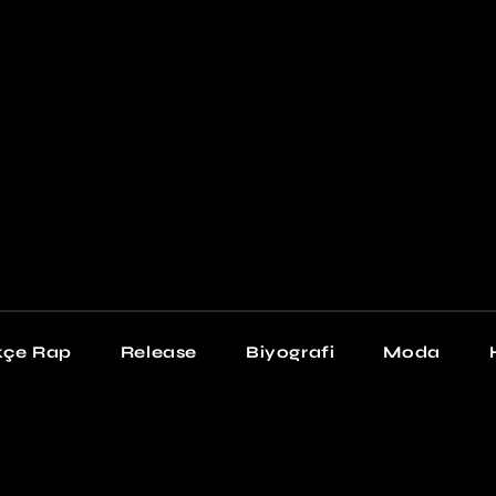
Newschool
Snea
Stil
kçe Rap
Release
Biyografi
Moda
chool
Sneakers
Stil