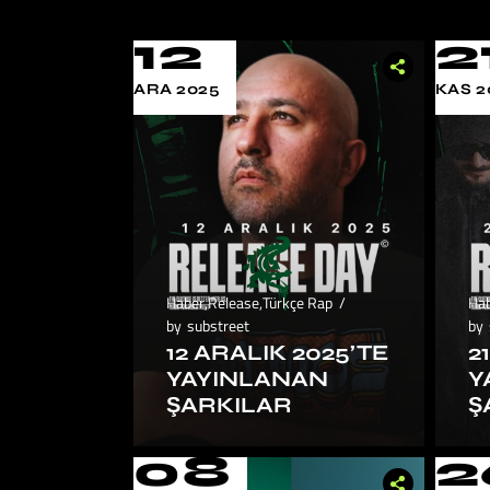
12
2
ARA 2025
KAS 2
Haber
,
Release
,
Türkçe Rap
Ha
by
substreet
by
12 ARALIK 2025’TE
2
YAYINLANAN
Y
ŞARKILAR
Ş
08
2