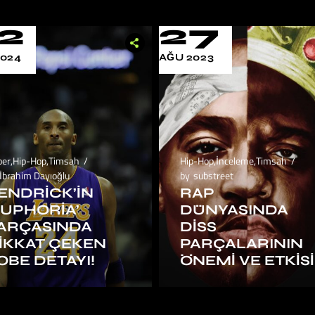
2
27
2024
AĞU 2023
ber
,
Hip-Hop
,
Timsah
Hip-Hop
,
İnceleme
,
Timsah
İbrahim Dayıoğlu
by
substreet
ENDRICK’IN
RAP
EUPHORIA’
DÜNYASINDA
ARÇASINDA
DISS
IKKAT ÇEKEN
PARÇALARININ
OBE DETAYI!
ÖNEMI VE ETKISI