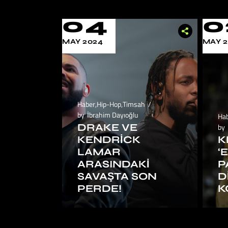
04
0
MAY 2024
MAY 
Haber
,
Hip-Hop
,
Timsah
by
İbrahim Dayıoğlu
Ha
DRAKE VE
by
KENDRICK
K
LAMAR
‘
ARASINDAKI
P
SAVAŞTA SON
D
PERDE!
K