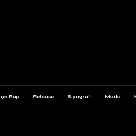
Newschool
Snea
Stil
kçe Rap
Release
Biyografi
Moda
chool
Sneakers
Stil