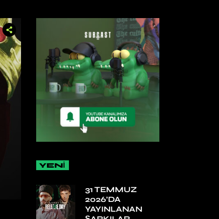
YENİ
31 TEMMUZ
2026’DA
YAYINLANAN
ŞARKILAR