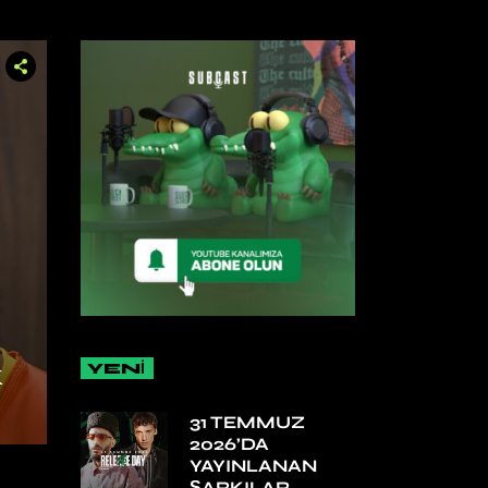
YENİ
K
31 TEMMUZ
2026’DA
YAYINLANAN
ŞARKILAR