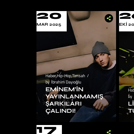
20
2
MAR 2025
EKI 2
Haber
,
Hip-Hop
,
Timsah
by
İbrahim Dayıoğlu
EMINEM’IN
Ha
YAYINLANMAMIŞ
by
ŞARKILARI
L
ÇALINDI!
T
17