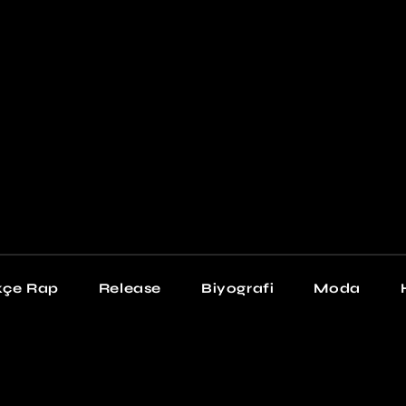
Newschool
Snea
Stil
kçe Rap
Release
Biyografi
Moda
chool
Sneakers
Stil