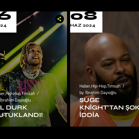
6
08
024
HAZ 2024
Haber
,
Hip-Hop
,
Timsah
by
İbrahim Dayıoğlu
ber
,
Hip-Hop
,
Timsah
SUGE
İbrahim Dayıoğlu
IL DURK
KNIGHT’TAN ŞO
UTUKLANDI!
İDDIA