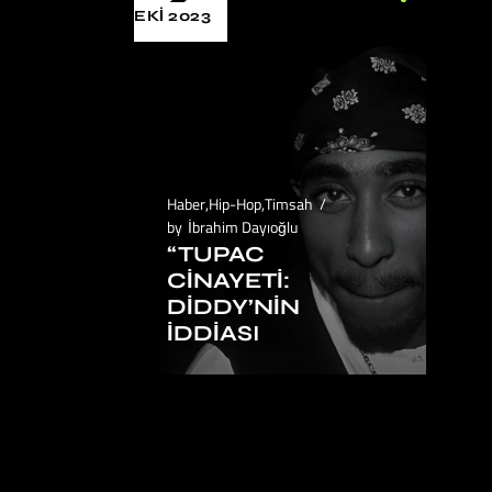
EKI 2023
Haber
,
Hip-Hop
,
Timsah
by
İbrahim Dayıoğlu
“TUPAC
CINAYETI:
DIDDY’NIN
İDDIASI