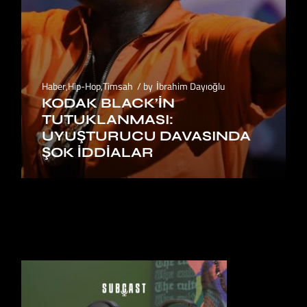
Haber
,
Hip-Hop
,
Timsah
by
İbrahim Dayıoğlu
KODAK BLACK’IN
TUTUKLANMASI:
UYUŞTURUCU DAVASINDA
ŞOK İDDIALAR