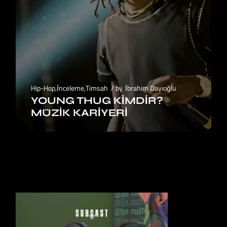
Hip-Hop
,
İnceleme
,
Timsah
by
İbrahim Dayıoğlu
YOUNG THUG KIMDIR?
MÜZIK KARIYERI