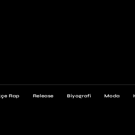
Newschool
Snea
Stil
kçe Rap
Release
Biyografi
Moda
chool
Sneakers
Stil