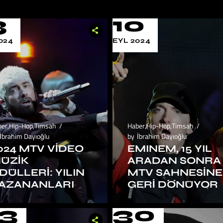
3
10
024
EYL 2024
ber
,
Hip-Hop
,
Timsah
Haber
,
Hip-Hop
,
Timsah
İbrahim Dayıoğlu
by
İbrahim Dayıoğlu
024 MTV VİDEO
EMINEM, 15 YIL
ÜZİK
ARADAN SONRA
DÜLLERİ: YILIN
MTV SAHNESİNE
AZANANLARI
GERİ DÖNÜYOR
3
30