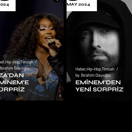
2024
MAY 2024
ber
,
Hip-Hop
,
Timsah
İbrahim Dayıoğlu
Haber
,
Hip-Hop
,
Timsah
ZA’DAN
by
İbrahim Dayıoğlu
MINEM’E
EMINEM’DEN
ÜRPRIZ
YENI SÜRPRIZ