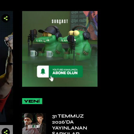
YENİ
31 TEMMUZ
2026’DA
YAYINLANAN
ŞARKILAR