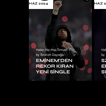
HAZ 2024
HAZ 
Haber
,
Hip-Hop
,
Timsah
Ha
by
İbrahim Dayıoğlu
by
EMINEM’DEN
S
REKOR KIRAN
E
YENI SINGLE
S