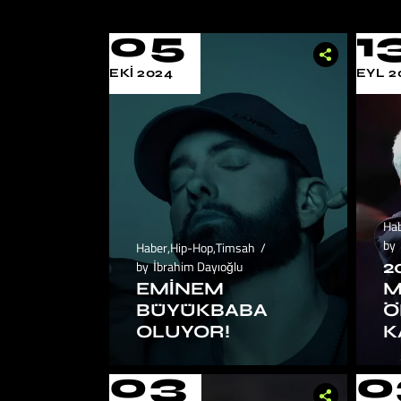
05
1
EKI 2024
EYL 2
Ha
by
Haber
,
Hip-Hop
,
Timsah
2
by
İbrahim Dayıoğlu
EMINEM
M
BÜYÜKBABA
Ö
OLUYOR!
K
03
0