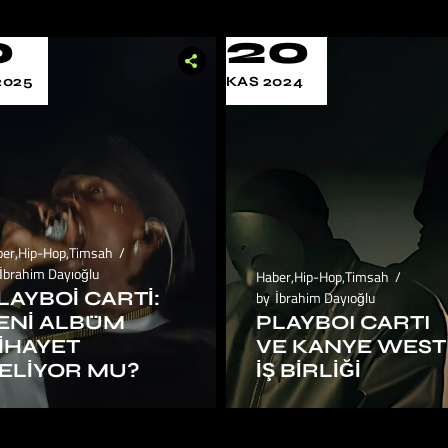
0
20
2025
KAS 2024
ber
,
Hip-Hop
,
Timsah
İbrahim Dayıoğlu
Haber
,
Hip-Hop
,
Timsah
LAYBOI CARTI:
by
İbrahim Dayıoğlu
ENI ALBÜM
PLAYBOI CARTI
IHAYET
VE KANYE WEST
ELIYOR MU?
İŞ BIRLIĞI