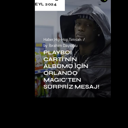
EYL 2024
Haber
,
Hip-Hop
,
Timsah
by
İbrahim Dayıoğlu
PLAYBOI
CARTİ’NİN
ALBÜMÜ İÇİN
ORLANDO
MAGIC’TEN
SÜRPRİZ MESAJ!