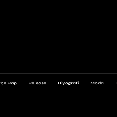
Newschool
Snea
Stil
kçe Rap
Release
Biyografi
Moda
chool
Sneakers
Stil