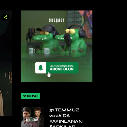
YENİ
31 TEMMUZ
2026’DA
YAYINLANAN
ŞARKILAR