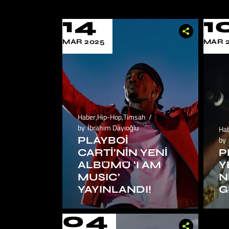
14
1
MAR 2025
MAR 
Haber
,
Hip-Hop
,
Timsah
by
İbrahim Dayıoğlu
Ha
PLAYBOI
by
CARTI’NIN YENI
P
ALBÜMÜ ‘I AM
Y
MUSIC’
N
YAYINLANDI!
G
04