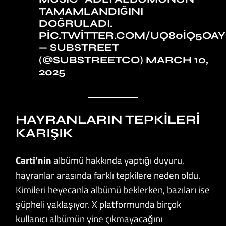
TAMAMLANDIĞINI
DOĞRULADI.
PIC.TWITTER.COM/UQ80IQ5OAY
— SUBSTREET
(@SUBSTREETCO)
MARCH 10,
2025
HAYRANLARIN TEPKILERI
KARIŞIK
Carti’nin
albümü hakkında yaptığı duyuru,
hayranlar arasında farklı tepkilere neden oldu.
Kimileri heyecanla albümü beklerken, bazıları ise
şüpheli yaklaşıyor. X platformunda birçok
kullanıcı albümün yine çıkmayacağını