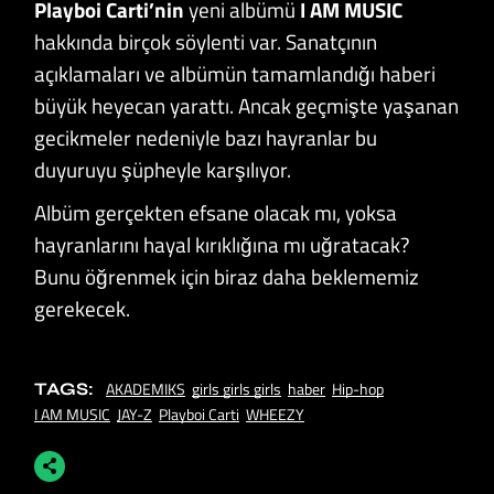
Playboi Carti’nin
yeni albümü
I AM MUSIC
hakkında birçok söylenti var. Sanatçının
açıklamaları ve albümün tamamlandığı haberi
büyük heyecan yarattı. Ancak geçmişte yaşanan
gecikmeler nedeniyle bazı hayranlar bu
duyuruyu şüpheyle karşılıyor.
Albüm gerçekten efsane olacak mı, yoksa
hayranlarını hayal kırıklığına mı uğratacak?
Bunu öğrenmek için biraz daha beklememiz
gerekecek.
AKADEMIKS
girls girls girls
haber
Hip-hop
TAGS:
I AM MUSIC
JAY-Z
Playboi Carti
WHEEZY