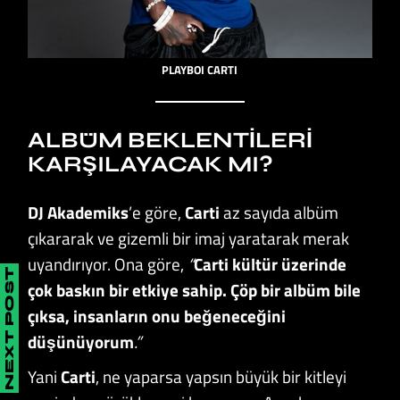
PLAYBOI CARTI
ALBÜM BEKLENTILERI
KARŞILAYACAK MI?
DJ Akademiks
’e göre,
Carti
az sayıda albüm
çıkararak ve gizemli bir imaj yaratarak merak
uyandırıyor. Ona göre,
“
Carti kültür üzerinde
NEXT POST
çok baskın bir etkiye sahip. Çöp bir albüm bile
çıksa, insanların onu beğeneceğini
düşünüyorum
.”
Yani
Carti
, ne yaparsa yapsın büyük bir kitleyi