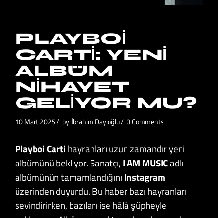
PLAYBOI
CARTI: YENI
ALBÜM
NIHAYET
GELIYOR MU?
10 Mart 2025
by
İbrahim Dayıoğlu
0 Comments
Playboi Carti
hayranları uzun zamandır yeni
albümünü bekliyor. Sanatçı,
I AM MUSIC
adlı
albümünün tamamlandığını
Instagram
üzerinden duyurdu. Bu haber bazı hayranları
sevindirirken, bazıları ise hâlâ şüpheyle