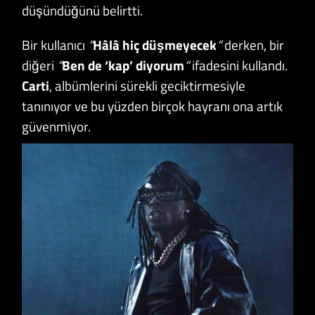
düşündüğünü belirtti.
Bir kullanıcı
“
Hâlâ hiç düşmeyecek
“
derken, bir
diğeri
“
Ben de ‘kap’ diyorum
“
ifadesini kullandı.
Carti
, albümlerini sürekli geciktirmesiyle
tanınıyor ve bu yüzden birçok hayranı ona artık
güvenmiyor.