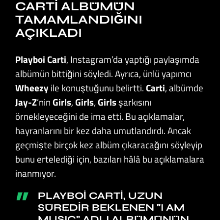
CARTI ALBÜMÜN
TAMAMLANDIĞINI
AÇIKLADI
Playboi Carti
, Instagram’da yaptığı paylaşımda
albümün bittiğini söyledi. Ayrıca, ünlü yapımcı
Wheezy
ile konuştuğunu belirtti.
Carti
, albümde
Jay-Z
’nin
Girls
,
Girls
,
Girls
şarkısını
örnekleyeceğini de ima etti. Bu açıklamalar,
hayranlarını bir kez daha umutlandırdı. Ancak
geçmişte birçok kez albüm çıkaracağını söyleyip
bunu ertelediği için, bazıları hâlâ bu açıklamalara
inanmıyor.
PLAYBOI CARTI, UZUN
SÜREDIR BEKLENEN "I AM
MUSIC" ADLI ALBÜMÜNÜN