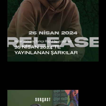
Haber
,
Release
,
Türkçe Rap
by
substreet
26 NISAN 2024’TE
YAYINLANAN ŞARKILAR