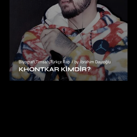
Biyografi
,
Timsah
,
Türkçe Rap
by
İbrahim Dayıoğlu
KHONTKAR KIMDIR?
1
2