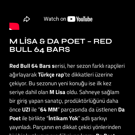
M LISA & DA POET – RED
BULL 64 BARS
Red Bull 64 Bars s
erisi, her sezon farklı rapçileri
ağırlayarak
Türkçe rap
‘te dikkatleri üzerine
çekiyor. Bu sezonun yeni konuğu ise ilk kez
seriye dahil olan
M Lisa
oldu. Sahneye sağlam
bir giriş yapan sanatçı, prodüktörlüğünü daha
önce
UZI
ile “
64 MM
” parçasında da üstlenen
Da
Poet
ile birlikte “
İntikam Yok
” adlı şarkıyı
yayınladı. Parçanın en dikkat çekici yönlerinden