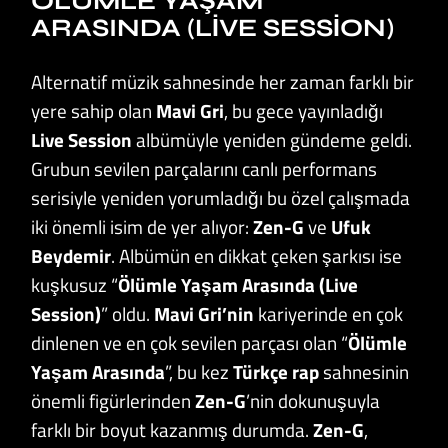
ÖLÜMLE YAŞAM
ARASINDA (LIVE SESSION)
Alternatif müzik sahnesinde her zaman farklı bir
yere sahip olan
Mavi
Gri
, bu gece yayınladığı
Live Session
albümüyle yeniden gündeme geldi.
Grubun sevilen parçalarını canlı performans
serisiyle yeniden yorumladığı bu özel çalışmada
iki önemli isim de yer alıyor:
Zen-G
ve
Ufuk
Beydemir
. Albümün en dikkat çeken şarkısı ise
kuşkusuz “
Ölümle Yaşam Arasında (Live
Session)
” oldu.
Mavi Gri’nin
kariyerinde en çok
dinlenen ve en çok sevilen parçası olan “
Ölümle
Yaşam Arasında
”, bu kez
Türkçe rap
sahnesinin
önemli figürlerinden
Zen-G
’nin dokunuşuyla
farklı bir boyut kazanmış durumda.
Zen-G
,