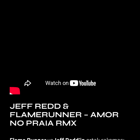
JEFF REDD &
FLAMERUNNER – AMOR
NO PRAIA RMX
Flame Runner
ve
Jeff
Redd’in
ortak çalışması