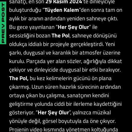
sanatçı, en son
29 Kasım 2024
’te dinleyiciyle
PREV POST
buluşturduğu “
Tüyden Kalem
”den sonra tam on
aylık bir aranın ardından yeniden sahneye çıktı.
Bu gece yayınlanan “
Her Şey Olur
” ile
sessizliğini bozan
The
Pol
, sahneye dönüşünü
oldukça iddialı bir projeyle gerçekleştirdi. Yeni
şarkı, duygusal ve karanlık bir atmosfer üzerine
kurulu. Parçada yer alan sözler, ağırlığıyla dikkat
çekiyor ve dinleyicide duygusal bir etki bırakıyor.
The Pol,
bu kez kelimelerin gücünü ön plana
çıkarmış. Uzun süren hazırlık sürecinin ardından
ortaya çıkan bu çalışma, sanatçının kendini
geliştirme yolunda ciddi bir ilerleme kaydettiğini
gösteriyor. “
Her Şey Olur
”, yalnızca müzikal
yönüyle değil, görsel boyutuyla da öne çıkıyor.
Projenin video kısmında yönetmen koltuğunda