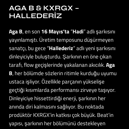
AGA B & KXRGX –
HALLEDERIZ
Aga B
, en son
16 Mayıs’ta
“
Hadi
”
adlı şarkısını
yayınlamıştı. Üretim temposunu düşürmeyen
sanatçı, bu gece “
Hallederiz
” adlı yeni şarkısını
dinleyiciyle buluşturdu. Şarkının en öne çıkan
tarafı, flow geçişlerinde yakalanan akıcılık.
Aga
B
, her bölümde sözlerin ritimle kurduğu uyumu
ustaca işliyor. Özellikle parçanın yükselişe
geçtiği kısımlarda performansı zirveye taşıyor.
Dinleyiciye hissettirdiği enerji, şarkının her
anında diri kalmasını sağlıyor. Bu noktada
prodüktör KXRGX’in katkısı çok büyük. Beat’in
yapısı, şarkının her bölümünü destekleyen