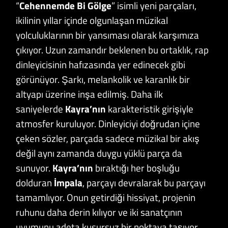
“
Cehennemde
Bi Gölge
” isimli yeni parçaları,
ikilinin yıllar içinde olgunlaşan müzikal
yolculuklarının bir yansıması olarak karşımıza
çıkıyor. Uzun zamandır beklenen bu ortaklık, rap
dinleyicisinin hafızasında yer edinecek gibi
görünüyor. Şarkı, melankolik ve karanlık bir
altyapı üzerine inşa edilmiş. Daha ilk
saniyelerde
Kayra’nın
karakteristik girişiyle
atmosfer kuruluyor. Dinleyiciyi doğrudan içine
çeken sözler, parçada sadece müzikal bir akış
değil aynı zamanda duygu yüklü parça da
sunuyor.
Kayra’nın
bıraktığı her boşluğu
dolduran
İmpala
, parçayı devralarak bu parçayı
tamamlıyor. Onun getirdiği hissiyat, projenin
ruhunu daha derin kılıyor ve iki sanatçının
uyumunu adeta kusursuz bir noktaya taşıyor.