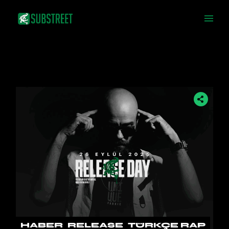
Skip
to
the
content
HABER
RELEASE
TÜRKÇE RAP