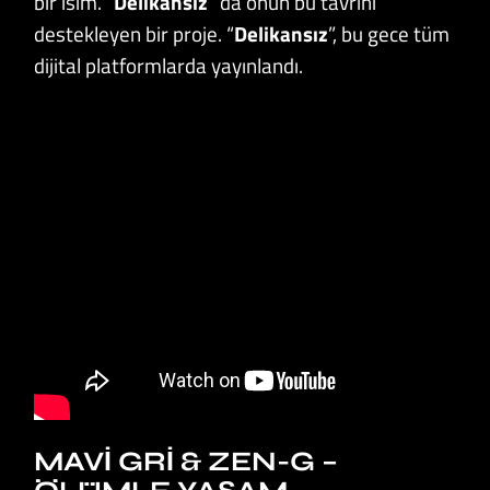
bir isim. “
Delikansız
” da onun bu tavrını
destekleyen bir proje. “
Delikansız
”, bu gece tüm
dijital platformlarda yayınlandı.
MAVI GRI & ZEN-G –