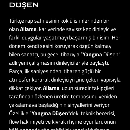
DÜŞEN
Türkçe rap sahnesinin köklü isimlerinden biri
olan
Allame
, kariyerinde sayısız kez dinleyiciye
farklı duygular yaşatmayı başarmış bir isim. Her
dönem kendi sesini koruyarak özgün kalmayı
bilen sanatçı, bu gece itibarıyla “
Yangına
Düşen”
adlı yeni çalışmasını dinleyicileriyle paylaştı.
Parça, ilk saniyesinden itibaren güçlü bir
atmosfer kurarak dinleyiciyi içine çeken yapısıyla
dikkat çekiyor.
Allame
, uzun süredir takipçileri
tarafından özlenen üretim temposunu yeniden
yakalamaya başladığının sinyallerini veriyor.
Özellikle “
Yangına Düşen
”deki teknik becerisi,
flow hakimiyeti ve kıvrak rhyme oyunları, onun
hâlâ sahnede söz sahibi bir rapçi olduğunun