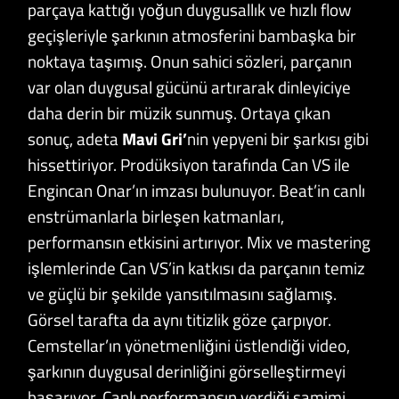
parçaya kattığı yoğun duygusallık ve hızlı flow
geçişleriyle şarkının atmosferini bambaşka bir
noktaya taşımış. Onun sahici sözleri, parçanın
var olan duygusal gücünü artırarak dinleyiciye
daha derin bir müzik sunmuş. Ortaya çıkan
sonuç, adeta
Mavi Gri’
nin yepyeni bir şarkısı gibi
hissettiriyor. Prodüksiyon tarafında Can VS ile
Engincan Onar’ın imzası bulunuyor. Beat’in canlı
enstrümanlarla birleşen katmanları,
performansın etkisini artırıyor. Mix ve mastering
işlemlerinde Can VS’in katkısı da parçanın temiz
ve güçlü bir şekilde yansıtılmasını sağlamış.
Görsel tarafta da aynı titizlik göze çarpıyor.
Cemstellar’ın yönetmenliğini üstlendiği video,
şarkının duygusal derinliğini görselleştirmeyi
başarıyor. Canlı performansın verdiği samimi