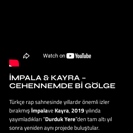
İMPALA & KAYRA –
CEHENNEMDE BI GÖLGE
Türkçe rap sahnesinde yıllardır önemli izler
bırakmış
İmpala
ve
Kayra
,
2019
yılında
yayımladıkları “
Durduk Yere
”den tam altı yıl
sonra yeniden aynı projede buluştular.