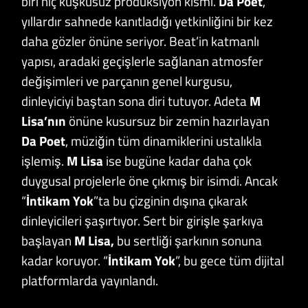
biri hiç kuşkusuz prodüksiyon kısmı.
Da Poet
,
yıllardır sahnede kanıtladığı yetkinliğini bir kez
daha gözler önüne seriyor. Beat’in katmanlı
yapısı, aradaki geçişlerle sağlanan atmosfer
değişimleri ve parçanın genel kurgusu,
dinleyiciyi baştan sona diri tutuyor. Adeta
M
Lisa’nın
önüne kusursuz bir zemin hazırlayan
Da Poet
, müziğin tüm dinamiklerini ustalıkla
işlemiş.
M Lisa
ise bugüne kadar daha çok
duygusal projelerle öne çıkmış bir isimdi. Ancak
“
İntikam Yok
”ta bu çizginin dışına çıkarak
dinleyicileri şaşırtıyor. Sert bir girişle şarkıya
başlayan
M Lisa,
bu sertliği şarkının sonuna
kadar koruyor. “
İntikam Yok
”, bu gece tüm dijital
platformlarda yayınlandı.