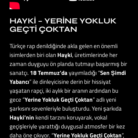
HAYKI – YERINE YOKLUK
GEÇTI ÇOKTAN
Türkçe rap denildiğinde akla gelen en önemli
isimlerden biri olan
Hayki
, üretimlerinde her
zaman duyguyu ön planda tutmayı başarmış bir
sanatçı.
18 Temmuz’da
yayımladığı “
Sen Şimdi
Yabancı
” ile dinleyicisine derin bir hissiyat
yaşatan rapçi, iki aylık bir aranın ardından bu
gece “
Yerine Yokluk Geçti Çoktan
” adlı yeni
şarkısını sevenleriyle buluşturdu. Yeni şarkıda
Hayki’nin
kendi tarzını koruyarak, vokal
geçişleriyle yarattığı duygusal atmosfer bir kez
daha öne çıkıyor. “
Yerine Yokluk Geçti Çoktan
”,