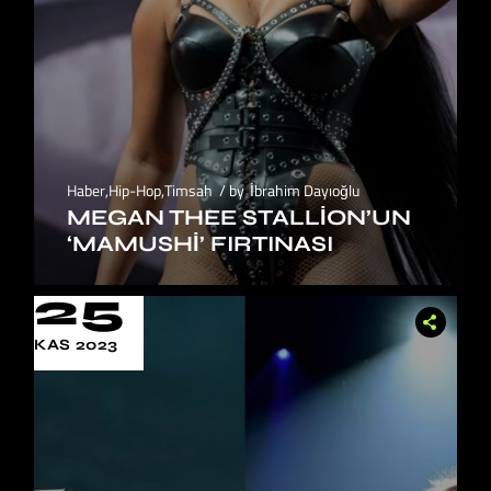
Haber
,
Hip-Hop
,
Timsah
by
İbrahim Dayıoğlu
MEGAN THEE STALLION’UN
‘MAMUSHI’ FIRTINASI
25
KAS 2023