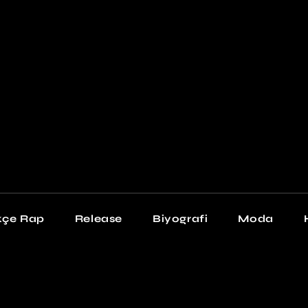
Newschool
Snea
Stil
kçe Rap
Release
Biyografi
Moda
chool
Sneakers
Stil