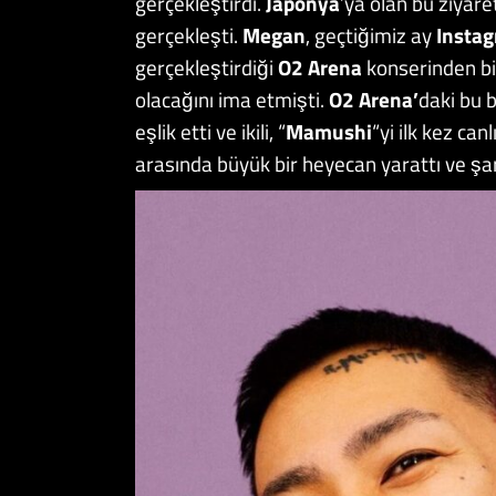
gerçekleştirdi.
Japonya
’ya olan bu ziyare
gerçekleşti.
Megan
, geçtiğimiz ay
Insta
gerçekleştirdiği
O2 Arena
konserinden bi
olacağını ima etmişti.
O2 Arena’
daki bu 
eşlik etti ve ikili, “
Mamushi
“yi ilk kez can
arasında büyük bir heyecan yarattı ve şark