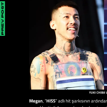
PREV POST
YUKI CHIBA 
Megan
, “
HISS
” adlı hit şarkısının ardında