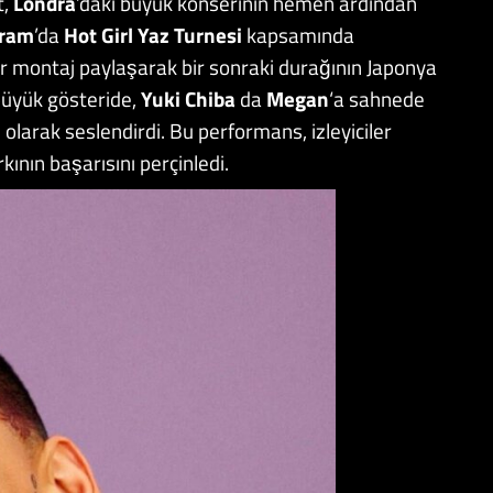
t,
Londra
’daki büyük konserinin hemen ardından
gram
’da
Hot Girl Yaz Turnesi
kapsamında
r montaj paylaşarak bir sonraki durağının Japonya
büyük gösteride,
Yuki Chiba
da
Megan
‘a sahnede
lı olarak seslendirdi. Bu performans, izleyiciler
ının başarısını perçinledi.