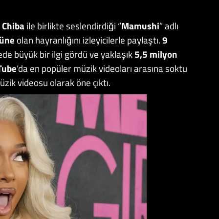
i Chiba
ile birlikte seslendirdiği “
Mamushi
” adlı
rüne
olan hayranlığını izleyicilerle paylaştı.
9
ede büyük bir ilgi gördü ve yaklaşık
5,5 milyon
Tube
‘da en popüler müzik videoları arasına soktu
zik videosu olarak öne çıktı.