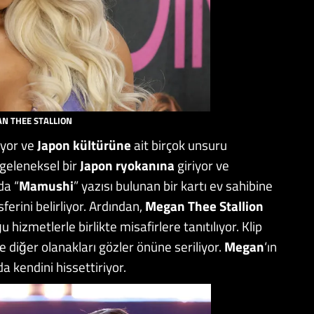
N THEE STALLION
iyor ve
Japon kültürüne
ait birçok unsuru
 geleneksel bir
Japon ryokanına
giriyor ve
da “
Mamushi
” yazısı bulunan bir kartı ev sahibine
erini belirliyor. Ardından,
Megan Thee Stallion
 hizmetlerle birlikte misafirlere tanıtılıyor. Klip
ve diğer olanakları gözler önüne seriliyor.
Megan
‘ın
da kendini hissettiriyor.