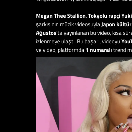
Megan Thee Stallion
,
Tokyolu rapçi Yuk
şarkısının müzik videosuyla
Japon kültü
Ağustos
‘ta yayınlanan bu video, kısa sür
izlenmeye ulaştı. Bu başarı, videoyu
You
ve video, platformda
1 numaralı
trend mü