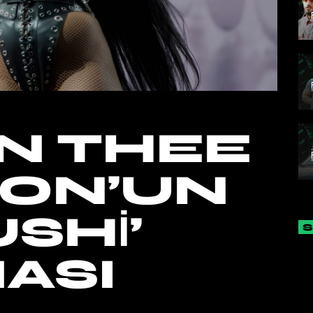
N THEE
ION’UN
SHI’
NASI