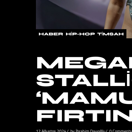
HABER
HIP-HOP
TIMSAH
MEGA
STALL
‘MAMU
FIRTI
12 Ağustos 2024
by
İbrahim Dayıoğlu
0 Comments