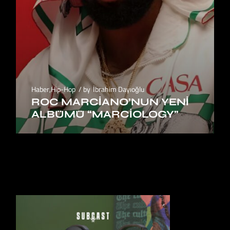
Haber
,
Hip-Hop
by
İbrahim Dayıoğlu
ROC MARCIANO’NUN YENI
ALBÜMÜ “MARCIOLOGY”