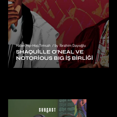
Haber
,
Hip-Hop
,
Timsah
by
İbrahim Dayıoğlu
SHAQUILLE O’NEAL VE
NOTORIOUS BIG İŞ BIRLIĞI