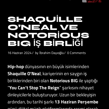
SHAQUILLE
O’NEAL VE
NOTORIOUS
BIG İŞ BIRLIĞI
16 Haziran 2024
by
İbrahim Dayıoğlu
0 Comments
Hip-hop
dünyasının en büyük isimlerinden
Shaquille O’Neal
, kariyerinin en saygın iş
birliklerinden biri olan
Notorious BIG
ile yaptığı
“
You Can’t Stop The Reign
” şarkısını nihayet
dinleyicilerle buluşturuyor. Uzun bir bekleyişin
ardından, bu tarihi şarkı
13 Haziran Perşembe
günü dijital müzik platformlarında resmi olarak