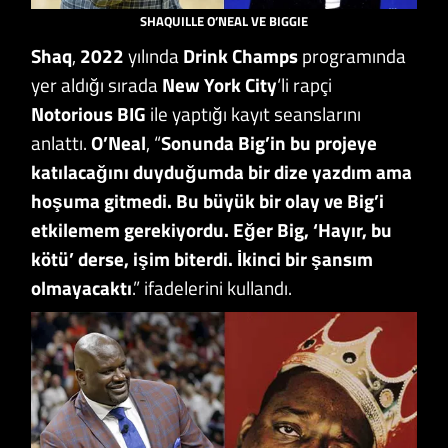
SHAQUILLE O’NEAL VE BIGGIE
Shaq
,
2022
yılında
Drink Champs
programında
yer aldığı sırada
New York City
‘li rapçi
Notorious BIG
ile yaptığı kayıt seanslarını
anlattı.
O’Neal
, “
Sonunda Big’in bu projeye
katılacağını duyduğumda bir dize yazdım ama
hoşuma gitmedi. Bu büyük bir olay ve Big’i
etkilemem gerekiyordu. Eğer Big, ‘Hayır, bu
kötü’ derse, işim biterdi. İkinci bir şansım
olmayacaktı
.” ifadelerini kullandı.