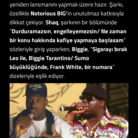
yeniden lansmanını yapmak üzere hazır. Şarkı,
özellikle
Notorious BIG’
in unutulmaz katkısıyla
dikkat çekiyor.
Shaq
, şarkının bir bölümünde
“
Durduramazsın
,
engelleyemezsin/ Ne zaman
bir konu hakkında kafiye yapmaya başlasam
”
sözleriyle giriş yaparken,
Biggie
, “
Sigarayı bırak
Leo ile, Biggie Tarantino/ Sumo
büyüklüğünde, Frank White, bir numara
”
dizeleriyle eşlik ediyor.