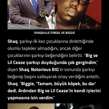
SHAQUILLE O’NEAL VE BIGGIE
Shaq
, şarkıyı ilk kez çocuklarına dinlettiğinde
olumlu tepkiler almadığını, ancak diğer
çocuklarının şarkıyı beğendiğini belirtti. “
Big ve
Lil Cease şarkıyı duyduğunda çok gergindim
,”
diyen
Shaq
,
Notorious BIG
‘in sonunda şarkıyı
beğenip başını sallayarak onay verdiğini anlattı.
Shaq
, “
Biggie, ‘Tamam, büyük köpek, bu dar’
dedi. Ardından Big ve Lil Cease’in kendi işlerini
yapmasına izin verdim
.”