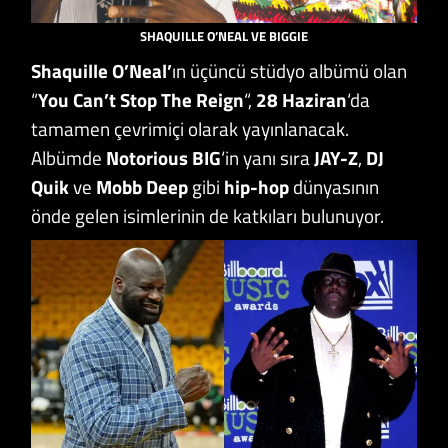
SHAQUILLE O’NEAL VE BIGGIE
Shaquille O’Neal’
ın üçüncü stüdyo albümü olan
“
You Can’t Stop The Reign
“,
28 Haziran
‘da
tamamen çevrimiçi olarak yayınlanacak.
Albümde
Notorious BIG
‘in yanı sıra
JAY-Z
,
DJ
Quik
ve
Mobb Deep
gibi
hip-hop
dünyasının
önde gelen isimlerinin de katkıları bulunuyor.