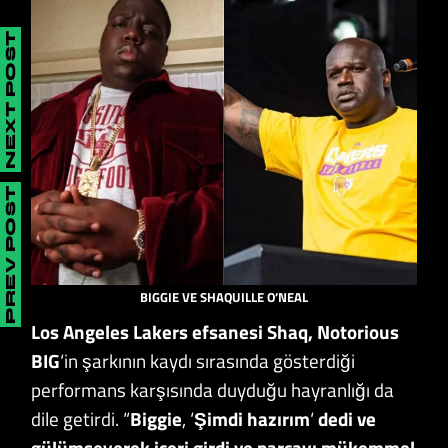
NEXT POST
PREV POST
BIGGIE
VE SHAQUILLE O’NEAL
Los Angeles Lakers efsanesi Shaq, Notorious
BIG
‘in şarkının kaydı sırasında gösterdiği
performans karşısında duyduğu hayranlığı da
dile getirdi. “
Biggie
, ‘
Şimdi
hazırım
‘
dedi ve
gülümseyerek içeri girdi ve parçayı mükemmel