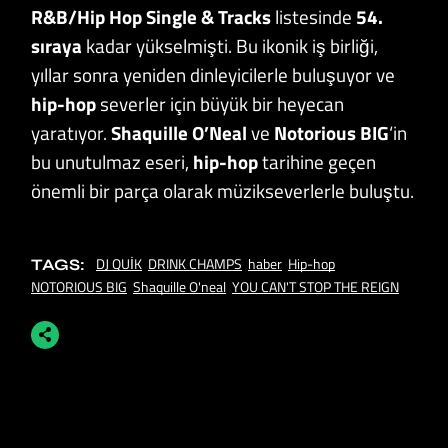
R&B/Hip Hop Single & Tracks
listesinde
54.
sıraya
kadar yükselmişti. Bu ikonik iş birliği,
yıllar sonra yeniden dinleyicilerle buluşuyor ve
hip-hop
severler için büyük bir heyecan
yaratıyor.
Shaquille O’Neal
ve
Notorious BIG
‘in
bu unutulmaz eseri,
hip-hop
tarihine geçen
önemli bir parça olarak müzikseverlerle buluştu.
DJ QUİK
DRINK CHAMPS
haber
Hip-hop
TAGS:
NOTORIOUS BIG
Shaquille O'neal
YOU CAN'T STOP THE REIGN