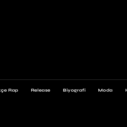
Newschool
Snea
Stil
kçe Rap
Release
Biyografi
Moda
chool
Sneakers
Stil