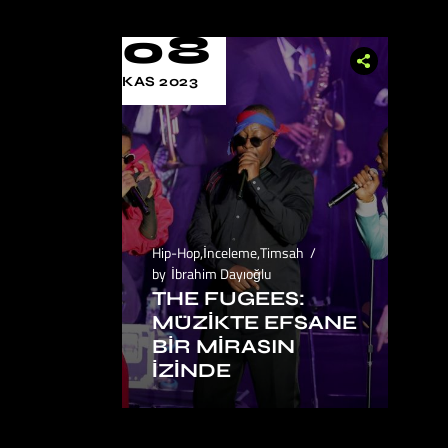
08
KAS 2023
Hip-Hop
,
İnceleme
,
Timsah
by
İbrahim Dayıoğlu
THE FUGEES:
MÜZIKTE EFSANE
BIR MIRASIN
İZINDE