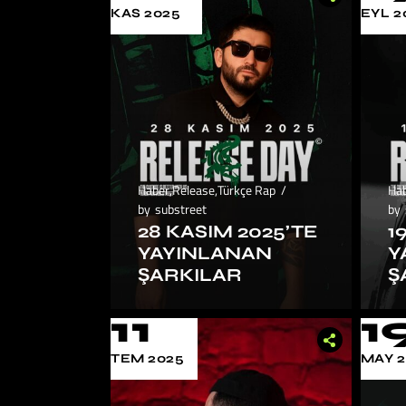
KAS 2025
EYL 2
Haber
,
Release
,
Türkçe Rap
Ha
by
substreet
by
28 KASIM 2025’TE
1
YAYINLANAN
Y
ŞARKILAR
Ş
11
1
TEM 2025
MAY 