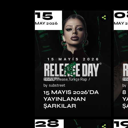
15
0
MAY 2026
MAY 
Haber
,
Release
,
Türkçe Rap
Ha
by
substreet
by
15 MAYIS 2026’DA
8
YAYINLANAN
Y
ŞARKILAR
Ş
28
1