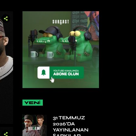
YENİ
31 TEMMUZ
2026’DA
YAYINLANAN
ŞARKILAR