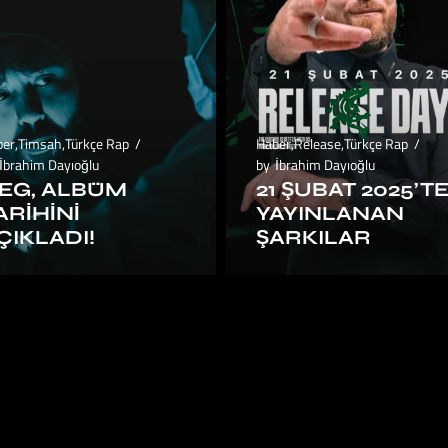
ber
,
Timsah
,
Türkçe Rap
Haber
,
Release
,
Türkçe Rap
İbrahim Dayıoğlu
by
İbrahim Dayıoğlu
EG, ALBÜM
21 ŞUBAT 2025’T
ARIHINI
YAYINLANAN
ÇIKLADI!
ŞARKILAR