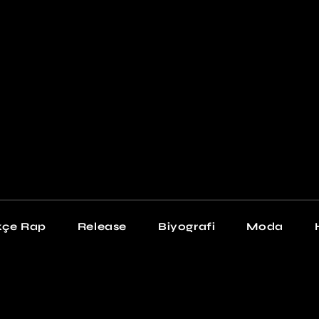
Newschool
Snea
Stil
kçe Rap
Release
Biyografi
Moda
chool
Sneakers
Stil