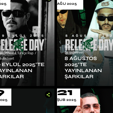
025
AĞU 2025
Haber
,
Release
,
Türkçe Rap
by
substreet
ber
,
Release
,
Türkçe Rap
8 AĞUSTOS
substreet
9 EYLÜL 2025’TE
2025’TE
AYINLANAN
YAYINLANAN
ARKILAR
ŞARKILAR
9
21
2025
ŞUB 2025