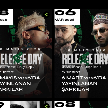
8
06
2026
MAR 2026
ber
,
Release
,
Türkçe Rap
Haber
,
Release
,
Türkçe Rap
substreet
by
substreet
 MAYIS 2026’DA
6 MART 2026’DA
AYINLANAN
YAYINLANAN
ARKILAR
ŞARKILAR
9
08