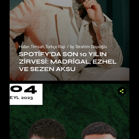
Haber
,
Timsah
,
Türkçe Rap
by
İbrahim Dayıoğlu
SPOTIFY’DA SON 10 YILIN
ZIRVESI: MADRIGAL, EZHEL
VE SEZEN AKSU
04
EYL 2023