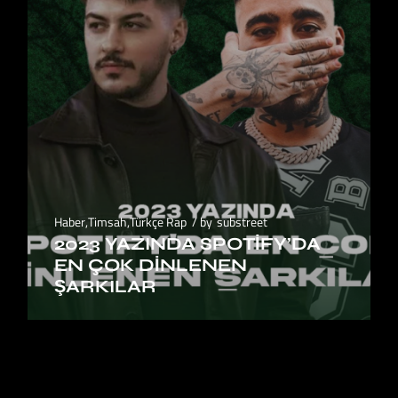
Haber
,
Timsah
,
Türkçe Rap
by
substreet
2023 YAZINDA SPOTIFY’DA
EN ÇOK DINLENEN
ŞARKILAR