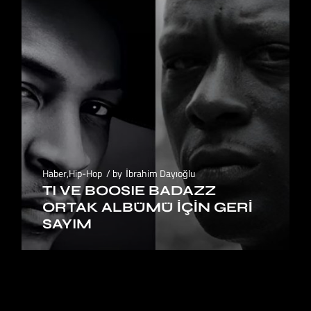
Haber
,
Hip-Hop
by
İbrahim Dayıoğlu
TI VE BOOSIE BADAZZ
ORTAK ALBÜMÜ IÇIN GERI
SAYIM