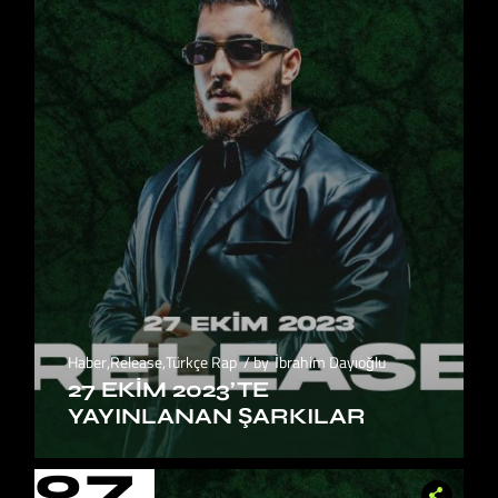
Haber
,
Release
,
Türkçe Rap
by
İbrahim Dayıoğlu
27 EKIM 2023’TE
YAYINLANAN ŞARKILAR
07