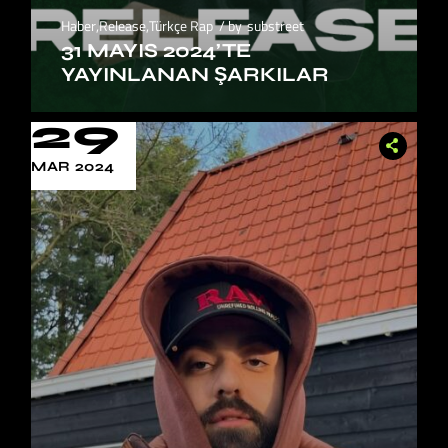
Haber
,
Release
,
Türkçe Rap
by
substreet
31 MAYIS 2024’TE
YAYINLANAN ŞARKILAR
29
MAR 2024