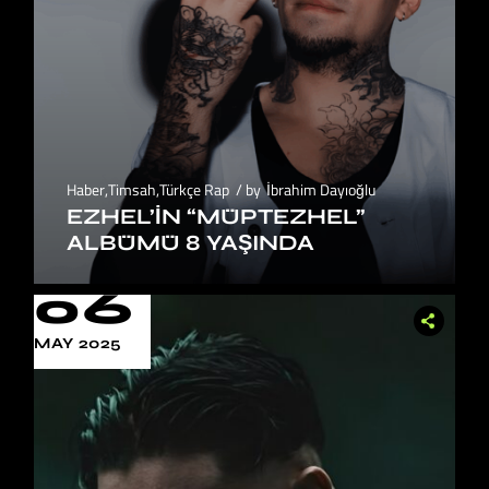
Haber
,
Timsah
,
Türkçe Rap
by
İbrahim Dayıoğlu
EZHEL’IN “MÜPTEZHEL”
ALBÜMÜ 8 YAŞINDA
06
MAY 2025