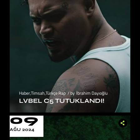
Haber
,
Timsah
,
Türkçe Rap
by
İbrahim Dayıoğlu
LVBEL C5 TUTUKLANDI!
09
AĞU 2024