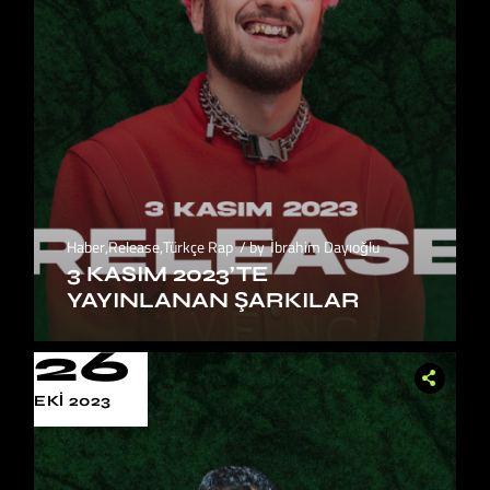
Haber
,
Release
,
Türkçe Rap
by
İbrahim Dayıoğlu
3 KASIM 2023’TE
YAYINLANAN ŞARKILAR
26
EKI 2023