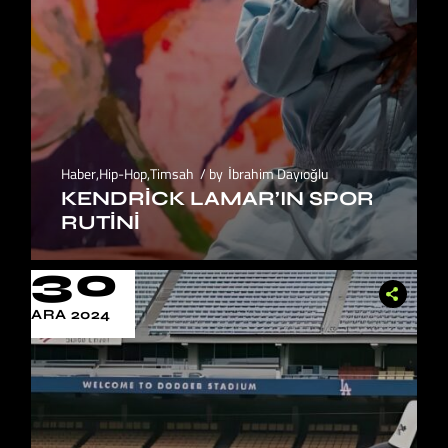
Haber
,
Hip-Hop
,
Timsah
by
İbrahim Dayıoğlu
KENDRICK LAMAR’IN SPOR
RUTINI
30
ARA 2024