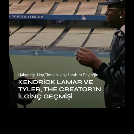
Haber
,
Hip-Hop
,
Timsah
by
İbrahim Dayıoğlu
KENDRICK LAMAR VE
TYLER, THE CREATOR’IN
İLGINÇ GEÇMIŞI