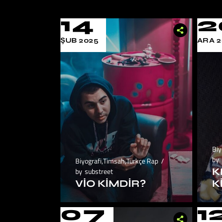
14
2
ŞUB 2025
ARA 2
Biy
by
Biyografi
,
Timsah
,
Türkçe Rap
K
by
substreet
VIO KIMDIR?
K
07
1