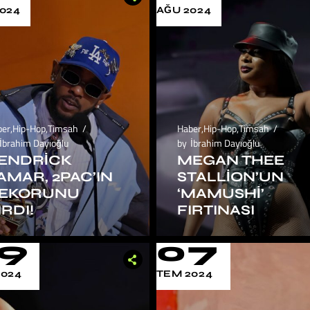
024
AĞU 2024
ber
,
Hip-Hop
,
Timsah
Haber
,
Hip-Hop
,
Timsah
İbrahim Dayıoğlu
by
İbrahim Dayıoğlu
ENDRICK
MEGAN THEE
AMAR, 2PAC’IN
STALLION’UN
EKORUNU
‘MAMUSHI’
IRDI!
FIRTINASI
9
07
2024
TEM 2024