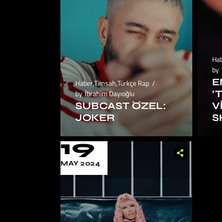
Ha
by
E
Haber
,
Timsah
,
Türkçe Rap
‘
by
İbrahim Dayıoğlu
SUBCAST ÖZEL:
V
JOKER
S
19
MAY 2024