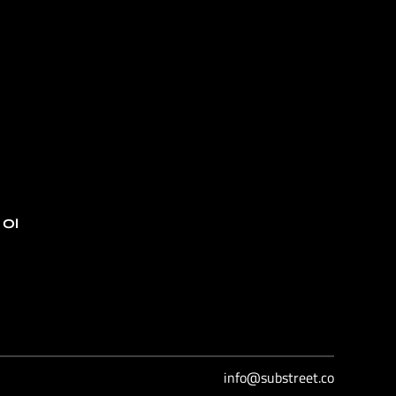
 Ol
info@substreet.co