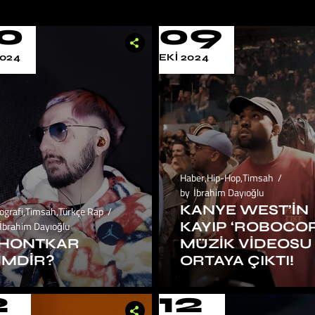
0
09
024
EKI 2024
Haber
,
Hip-Hop
,
Timsah
by
İbrahim Dayıoğlu
KANYE WEST’IN
ografi
,
Timsah
,
Türkçe Rap
KAYIP ‘ROBOCOP
İbrahim Dayıoğlu
HONTKAR
MÜZIK VIDEOSU
IMDIR?
ORTAYA ÇIKTI!
2
12