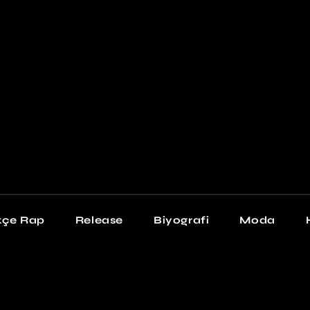
Newschool
Snea
Stil
kçe Rap
Release
Biyografi
Moda
chool
Sneakers
Stil