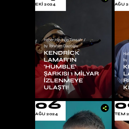
EKI 2024
AĞU 2
Haber
,
Hip-Hop
,
Timsah
by
İbrahim Dayıoğlu
KENDRICK
Ha
LAMAR’IN
by
‘HUMBLE’
K
ŞARKISI 1 MILYAR
L
İZLENMEYE
R
ULAŞTI!
K
06
0
AĞU 2024
TEM 