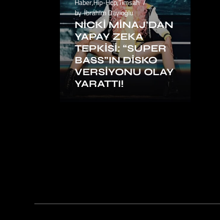
Haber
,
Hip-Hop
,
Timsah
by
İbrahim Dayıoğlu
NICKI MINAJ’DAN
YAPAY ZEKA
TEPKISI: “SUPER
BASS”IN DISKO
VERSIYONU OLAY
YARATTI!
1
2
3