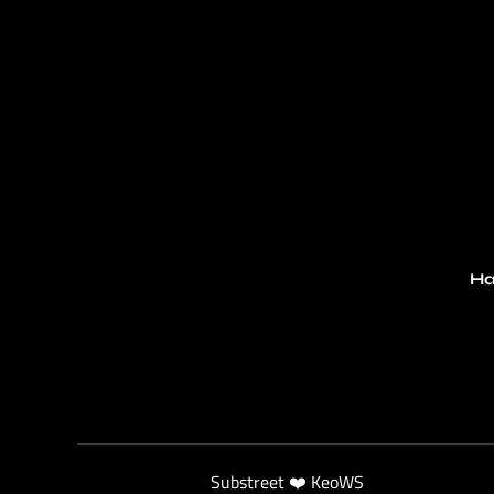
Ha
Substreet ❤️ KeoWS