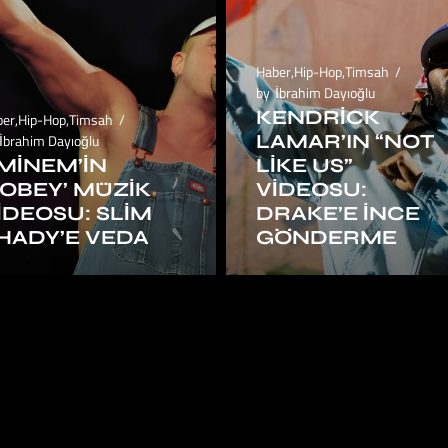
Haber
,
Hip-Hop
,
Timsah
by
İbrahim Dayıoğlu
KENDRICK
ber
,
Hip-Hop
,
Timsah
LAMAR’IN “NOT
İbrahim Dayıoğlu
MINEM’IN
LIKE US”
TOBEY’ MÜZIK
VIDEOSU:
IDEOSU: SLIM
DRAKE’E İNCE
HADY’E VEDA
GÖNDERME