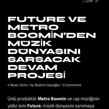
FUTURE VE
METRO
BOOMIN’DEN
MÜZIK
DÜNYASINI
SARSACAK
DEVAM
PROJESI
4 Nisan 2024
by
İbrahim Dayıoğlu
0 Comments
Ünlü prodüktör
Metro Boomin
ve rap müziğinin
yıldız ismi
Future
, müzik dünyasını sarsmaya