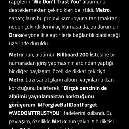
rapçilerin “
We Don’t Trust You
” albümünü
desteklemekten çekindikleri belirtildi.
Metro
,
sanatçıların bu projeyi kamuoyuna tanıtmaktan
neden çekindiklerini açıklamasa da, bu durumun
Drake
‘e yönelik eleştirilerle bağlantılı olabileceği
üzerinde duruldu.
Metro
‘nun, albümün
Billboard 200
listesine bir
numaradan giriş yapmasının ardından yaptığı
bir diğer paylaşım, özellikle dikkat çekiciydi.
Metro
, bazı sanatçıların albüm yayınlamaktan
korktuğunu belirterek, “
Birçok zencinin de
albümü yayınlamaktan korktuğunu
görüyorum
.
#IForgiveButIDontForget
#WEDONTTRUSTYOU
” ifadelerini kullandı. Bu
paylaşım, özellikle
Metro
‘nun yakın iş birlikçisi