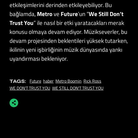
etkileşimlerini derinden etkileyebiliyor. Bu
bağlamda,
Metro
ve
Future
‘un “
We Still Don’t
Trust You
” ile nasıl bir etki yaratacakları merak
konusu olmaya devam ediyor. Müzikseverler, bu
devam projesinden beklentileri yüksek tutarken,
ikilinin yeni işbirliğinin müzik dünyasında yankı
uyandırması bekleniyor.
Future
haber
Metro Boomin
Rıck Ross
TAGS:
WE DON'T TRUST YOU
WE STILL DON'T TRUST YOU