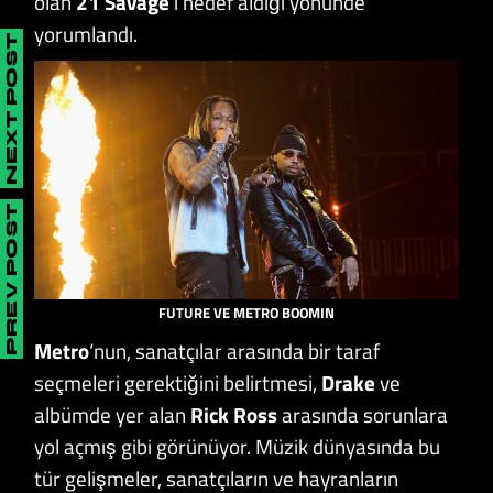
olan
21 Savage
‘ı hedef aldığı yönünde
yorumlandı.
NEXT POST
PREV POST
FUTURE VE METRO BOOMIN
Metro
‘nun, sanatçılar arasında bir taraf
seçmeleri gerektiğini belirtmesi,
Drake
ve
albümde yer alan
Rick Ross
arasında sorunlara
yol açmış gibi görünüyor. Müzik dünyasında bu
tür gelişmeler, sanatçıların ve hayranların