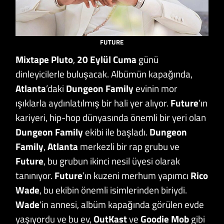
FUTURE
Mixtape Pluto
,
20 Eylül Cuma
günü
dinleyicilerle buluşacak. Albümün kapağında,
Atlanta
’daki
Dungeon Family
evinin mor
ışıklarla aydınlatılmış bir hali yer alıyor.
Future
’ın
kariyeri, hip-hop dünyasında önemli bir yeri olan
Dungeon Family
ekibi ile başladı.
Dungeon
Family
,
Atlanta
merkezli bir rap grubu ve
Future
, bu grubun ikinci nesil üyesi olarak
tanınıyor.
Future
’ın kuzeni merhum yapımcı
Rico
Wade
, bu ekibin önemli isimlerinden biriydi.
Wade
‘in annesi, albüm kapağında görülen evde
yaşıyordu ve bu ev,
OutKast
ve
Goodie Mob
gibi