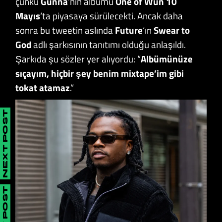
çünkü
Gunna
’nın albümü
One of Wun 10
Mayıs
‘ta piyasaya sürülecekti. Ancak daha
sonra bu tweetin aslında
Future
‘ın
Swear to
God
adlı şarkısının tanıtımı olduğu anlaşıldı.
Şarkıda şu sözler yer alıyordu: “
Albümünüze
sıçayım, hiçbir şey benim mixtape’im gibi
tokat atamaz
.”
NEXT POST
PREV POST