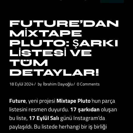
FUTURE’DAN
MIXTAPE
PLUTO: ŞARKI
LISTESI VE
TÜM
DETAYLAR!
18 Eylül 2024
by
İbrahim Dayıoğlu
0 Comments
Future
, yeni projesi
Mixtape Pluto
’
nun parça
listesini resmen duyurdu.
17 şarkıdan
oluşan
bu liste,
17 Eylül Salı
günü Instagram’da
paylaşıldı. Bu listede herhangi bir iş birliği