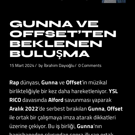
GUNNA VE
OFFSET’TEN
BEKLENEN
BULUŞMA
15 Mart 2024
by
İbrahim Dayıoğlu
0 Comments
Rap
dünyası,
Gunna
ve
Offset
‘in müzikal
birlikteliğiyle bir kez daha hareketleniyor.
YSL
RICO
davasında
Alford
savunması yaparak
Aralık 2022
‘de serbest bırakılan
Gunna
,
Offset
ile ortak bir çalışmaya imza atarak dikkatleri
üzerine çekiyor. Bu iş birliği,
Gunna
‘nın
hapishaneden çıkışından sonra ilk rap ortak