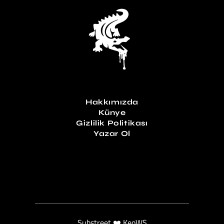
Hakkımızda
Künye
Gizlilik Politikası
Yazar Ol
Substreet ❤️ KeoWS