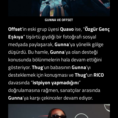
GUNNA VE OFFSET
Offset
‘in eski grup üyesi
Quavo
ise, “
Özgür Genç
Eşkıya
” tişörtü giydiği bir fotoğrafı sosyal
medyada paylaşarak,
Gunna
‘ya yönelik gölge
düşürdü. Bu hamle,
Gunna
‘ya olan desteği
konusunda bölünmelerin hala devam ettiğini
gösteriyor.
Thug
‘un babasının
Gunna
‘yı
desteklemek için konuşması ve
Thug’
un
RICO
davasında “
istpiyon yapmadığını
”
doğrulamasına rağmen, sanatçılar arasında
Gunna
‘ya karşı çekinceler devam ediyor.