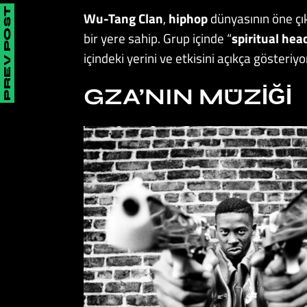
PREV POST
Wu-Tang Clan
,
hiphop
dünyasının öne çık
bir yere sahip. Grup içinde “
spiritual hea
içindeki yerini ve etkisini açıkça gösteriyo
GZA’NIN MÜZIĞI