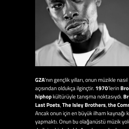
GZA
‘nın gençlik yılları, onun müzikle nası
açısından oldukça ilginçtir.
1970
‘lerin
Bro
hiphop
kültürüyle tanışma noktasıydı.
Br
Last Poets
,
The Isley Brothers
,
the Com
Ancak onun için en büyük ilham kaynağı 
yapmaktı. Onun bu olağanüstü müzik yolcu