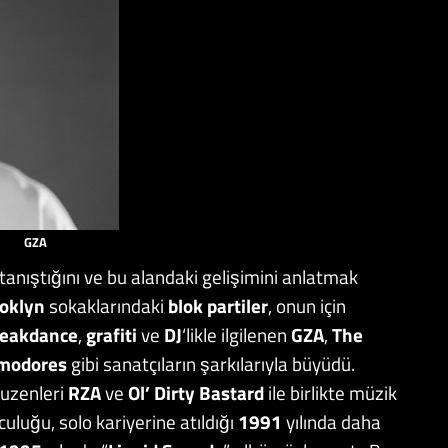
GZA
l tanıştığını ve bu alandaki gelişimini anlatmak
oklyn
sokaklarındaki
blok partiler
, onun için
eakdance
,
grafiti
ve
DJ
‘likle ilgilenen
GZA
,
The
modores
gibi sanatçıların şarkılarıyla büyüdü.
kuzenleri
RZA
ve
Ol’ Dirty Bastard
ile birlikte müzik
luğu, solo kariyerine atıldığı
1991
yılında daha