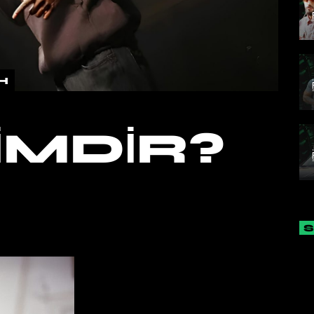
H
IMDIR?