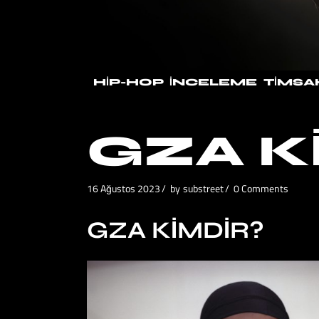
HIP-HOP
İNCELEME
TIMSA
GZA K
16 Ağustos 2023
by
substreet
0 Comments
GZA KIMDIR?