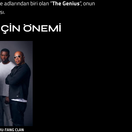
 adlarından biri olan “
The Genius
“, onun
sı.
ÇIN ÖNEMI
U-TANG CLAN