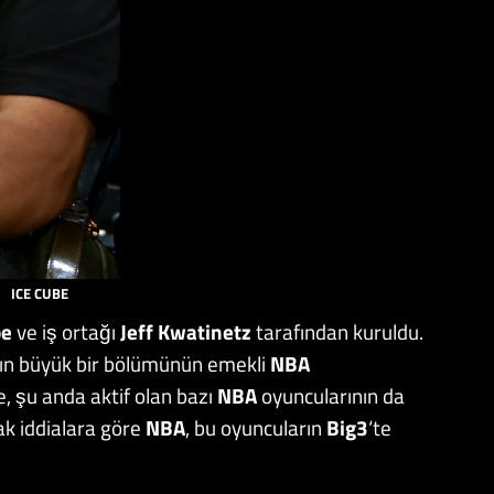
ICE CUBE
be
ve iş ortağı
Jeff Kwatinetz
tarafından kuruldu.
ının büyük bir bölümünün emekli
NBA
, şu anda aktif olan bazı
NBA
oyuncularının da
cak iddialara göre
NBA
, bu oyuncuların
Big3
‘te