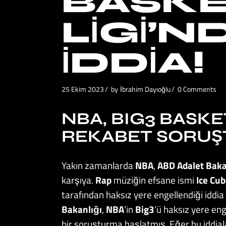
BASK
LIGI’N
İDDIA!
25 Ekim 2023
by
İbrahim Dayıoğlu
0 Comments
NBA, BIG3 BASKET
REKABET SORUŞ
Yakın zamanlarda
NBA
,
ABD Adalet Baka
karşıya.
Rap
müziğin efsane ismi
Ice Cub
tarafından haksız yere engellendiği iddi
Bakanlığı
,
NBA
‘in
Big3
‘ü haksız yere en
bir soruşturma başlatmış. Eğer bu iddia