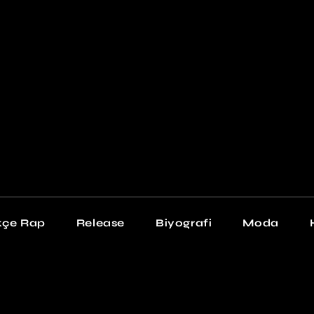
Newschool
Snea
Stil
kçe Rap
Release
Biyografi
Moda
chool
Sneakers
Stil