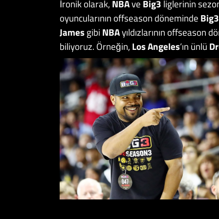
İronik olarak,
NBA
ve
Big3
liglerinin sezo
oyuncularının offseason döneminde
Big3
James
gibi
NBA
yıldızlarının offseason 
biliyoruz. Örneğin,
Los Angeles
‘ın ünlü
Dr