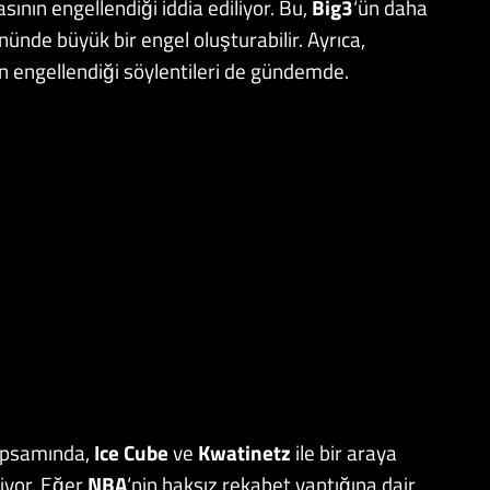
sının engellendiği iddia ediliyor. Bu,
Big3
‘ün daha
ünde büyük bir engel oluşturabilir. Ayrıca,
n engellendiği söylentileri de gündemde.
apsamında,
Ice Cube
ve
Kwatinetz
ile bir araya
liyor. Eğer
NBA
‘nin haksız rekabet yaptığına dair