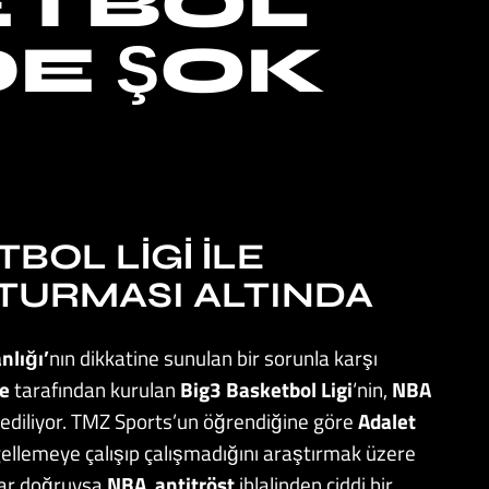
ETBOL
DE ŞOK
BOL LIGI İLE
TURMASI ALTINDA
nlığı’
nın dikkatine sunulan bir sorunla karşı
e
tarafından kurulan
Big3 Basketbol Ligi
‘nin,
NBA
a ediliyor. TMZ Sports’un öğrendiğine göre
Adalet
gellemeye çalışıp çalışmadığını araştırmak üzere
lar doğruysa
NBA
,
antitröst
ihlalinden ciddi bir