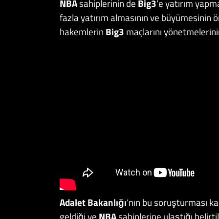
NBA
sahiplerinin de
Big3
‘e yatırım yapma
fazla yatırım almasının ve büyümesinin ön
hakemlerin
Big3
maçlarını yönetmelerini
Adalet Bakanlığı
‘nın bu soruşturması k
geldiği ve
NBA
sahiplerine ulaştığı belirti