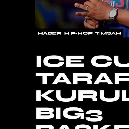
HABER
HIP-HOP
TIMSAH
ICE C
TARA
KURU
BIG3