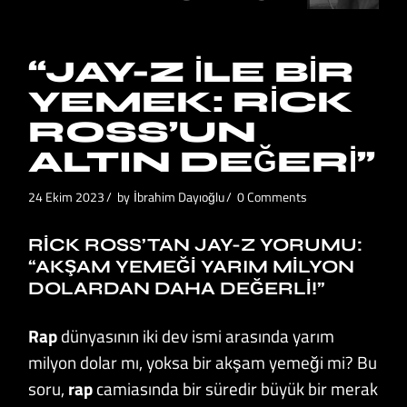
“JAY-Z İLE BIR
YEMEK: RICK
ROSS’UN
ALTIN DEĞERI”
24 Ekim 2023
by
İbrahim Dayıoğlu
0 Comments
RICK ROSS’TAN JAY-Z YORUMU:
“AKŞAM YEMEĞI YARIM MILYON
DOLARDAN DAHA DEĞERLI!”
Rap
dünyasının iki dev ismi arasında yarım
milyon dolar mı, yoksa bir akşam yemeği mi? Bu
soru,
rap
camiasında bir süredir büyük bir merak