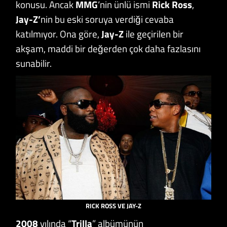
konusu. Ancak
MMG
‘nin ünlü ismi
Rick Ross
,
Jay-Z’
nin bu eski soruya verdiği cevaba
katılmıyor. Ona göre,
Jay-Z
ile geçirilen bir
akşam, maddi bir değerden çok daha fazlasını
sunabilir.
RICK ROSS VE JAY-Z
2008
yılında “
Trilla
” albümünün